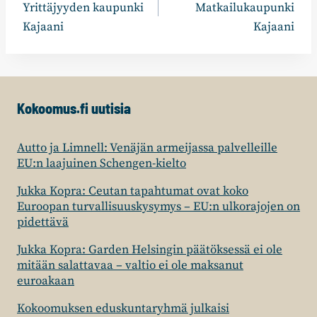
Yrittäjyyden kaupunki
Matkailukaupunki
Kajaani
Kajaani
Kokoomus.fi uutisia
Autto ja Limnell: Venäjän armeijassa palvelleille
EU:n laajuinen Schengen-kielto
Jukka Kopra: Ceutan tapahtumat ovat koko
Euroopan turvallisuuskysymys – EU:n ulkorajojen on
pidettävä
Jukka Kopra: Garden Helsingin päätöksessä ei ole
mitään salattavaa – valtio ei ole maksanut
euroakaan
Kokoomuksen eduskuntaryhmä julkaisi