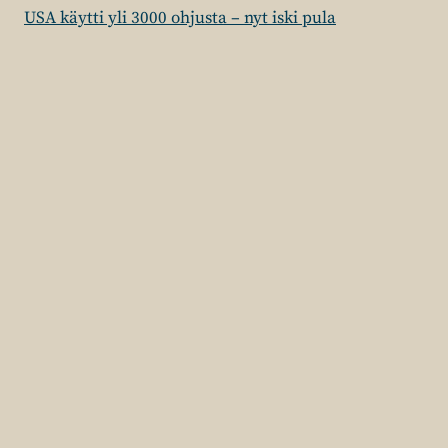
USA käytti yli 3000 ohjusta – nyt iski pula