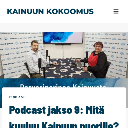
Siirry
KAINUUN KOKOOMUS
sisältöön
PODCAST
Podcast jakso 9: Mitä
kuuluu Kainuun nuorille?