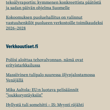
tekoälyraportin: kymmenen konkreettista päätöstä
ja sadan päivän ohjelma Suomelle
Kokoomuksen puoluehallitus on valinnut
vastuuhenkilöt puolueen verkostoille toimikaudeksi
2026–2028
Verkkouutiset.fi
Poliisi aloittaa tehovalvonnan, nämä ovat
erityistarkkailussa
Massiivinen tulipalo suuressa öljynjalostamossa
Venäjällä
Mika Aaltola: EU:n luotava pelisäännöt
”joukkoryntäyksiin”
Hyllystä tuli somehitti – IS: Myynti räjähti