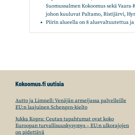
Suomussalmen Kokoomus sekä Vaara-
johon kuuluvat Paltamo, Ristijärvi, Hy
Piirin alueella on 8 aluevaltuutettua 
Kokoomus.fi uutisia
Autto ja Limnell: Venäjän armeijassa palvelleille
EU:n laajuinen Schengen-kielto
Jukka Kopra: Ceutan tapahtumat ovat koko
Euroopan turvallisuuskysymys – EU:n ulkorajojen
on pidettävä