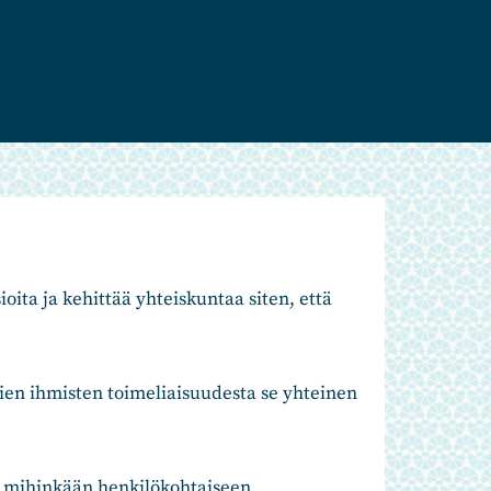
ioita ja kehittää yhteiskuntaa siten, että
vien ihmisten toimeliaisuudesta se yhteinen
i mihinkään henkilökohtaiseen