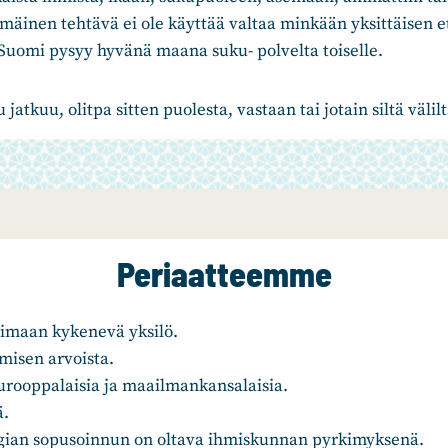
mäinen tehtävä ei ole käyttää valtaa minkään yksittäisen e
tä Suomi pysyy hyvänä maana suku- polvelta toiselle.
 jatkuu, olitpa sitten puolesta, vastaan tai jotain siltä välilt
Periaatteemme
htimaan kykenevä yksilö.
misen arvoista.
urooppalaisia ja maailmankansalaisia.
ä.
ogian sopusoinnun on oltava ihmiskunnan pyrkimyksenä.