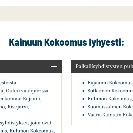
Kainuun Kokoomus lyhyesti:
Paikallisyhdistysten pu
stöistä.
Kajaanin Kokoomus,
 Oulun vaalipiirissä.
Sotkamon Kokoomus,
n kuntaa: Kajaani,
Kuhmon Kokoomus, p
, Ristijärvi,
Suomussalmen Koko
Vaara-Kainuun Koko
yhdistykset, joita ovat
mus, Kuhmon Kokoomus,