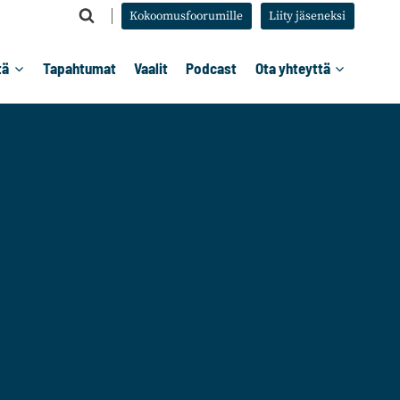
Kokoomusfoorumille
Liity jäseneksi
tä
Tapahtumat
Vaalit
Podcast
Ota yhteyttä