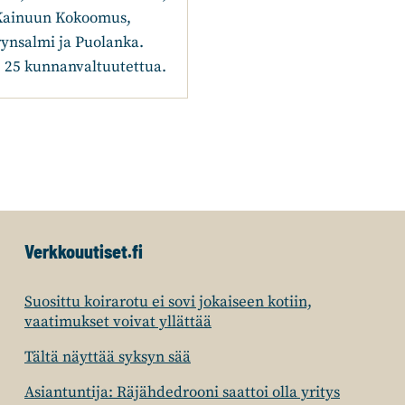
Kainuun Kokoomus,
rynsalmi ja Puolanka.
ja 25 kunnanvaltuutettua.
Verkkouutiset.fi
Suosittu koirarotu ei sovi jokaiseen kotiin,
vaatimukset voivat yllättää
Tältä näyttää syksyn sää
Asiantuntija: Räjähdedrooni saattoi olla yritys