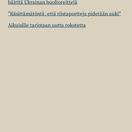
häiritä Ukrainan huoltoreittejä
”Käsittämätöntä, että riistaportteja pidetään auki”
Aikuisille tarjotaan uutta rokotetta