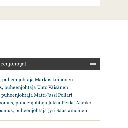
heenjohtajat
 puheenjohtaja Markus Leinonen
 puheenjohtaja Unto Väisänen
uheenjohtaja Matti-Jussi Pollari
omus, puheenjohtaja Jukka-Pekka Alanko
omus, puheenjohtaja Jyri Saastamoinen