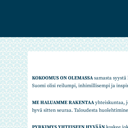
KOKOOMUS ON OLEMASSA
samasta syystä k
Suomi olisi reilumpi, inhimillisempi ja insp
ME HALUAMME RAKENTAA
yhteiskuntaa, 
hyvä sitten seuraa. Taloudesta huolehtimine
PYRKIMYS YHTEISEEN HYVÄÄN
koskee jo