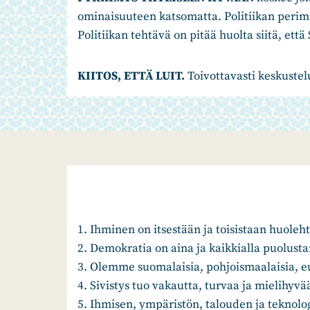
ominaisuuteen katsomatta. Politiikan perim
Politiikan tehtävä on pitää huolta siitä, et
KIITOS, ETTÄ LUIT.
Toivottavasti keskustelu
1. Ihminen on itsestään ja toisistaan huole
2. Demokratia on aina ja kaikkialla puolusta
3. Olemme suomalaisia, pohjoismaalaisia, e
4. Sivistys tuo vakautta, turvaa ja mielihyvä
5. Ihmisen, ympäristön, talouden ja teknol