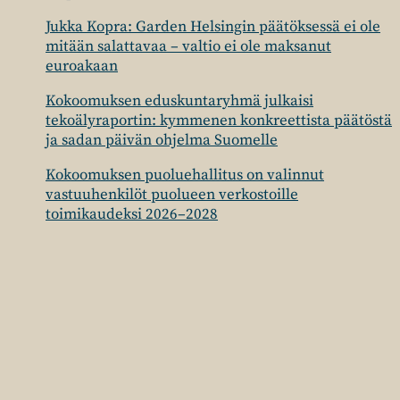
Jukka Kopra: Garden Helsingin päätöksessä ei ole
mitään salattavaa – valtio ei ole maksanut
euroakaan
Kokoomuksen eduskuntaryhmä julkaisi
tekoälyraportin: kymmenen konkreettista päätöstä
ja sadan päivän ohjelma Suomelle
Kokoomuksen puoluehallitus on valinnut
vastuuhenkilöt puolueen verkostoille
toimikaudeksi 2026–2028