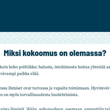
Miksi kokoomus on olemassa?
uin koko politiikka: halusta, intohimosta hoitaa yhteisiä as
iroivampi paikka elää.
jossa ihmiset ovat turvassa ja vapaita toimimaan. Hyvinvoi
n on myös turvallisuudesta huolehtimista.
kaista ihmistä, ikään, sukupuoleen, asemaan, ammattiin ta