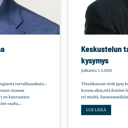
a
l
u
e
e
n
v
na
Keskustelun t
a
l
kysymys
t
u
Julkaistu
1.5.2026
u
s
gisesta turvallisuudesta –
Yhteiskunnat eivät pysy ko
t
n muun muassa
koossa siksi,että ihmiset 
o
iri on kannustava
eri mieltä. Suomessatähän 
s
kien osalta…
K
s
LUE LISÄÄ
e
a
s
k