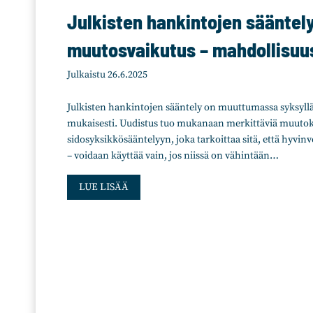
s
Julkisten hankintojen sääntel
e
e
muutosvaikutus – mahdollisuu
n
p
Julkaistu
26.6.2025
a
n
Julkisten hankintojen sääntely on muuttumassa syksyll
o
mukaisesti. Uudistus tuo mukanaan merkittäviä muuto
s
sidosyksikkösääntelyyn, joka tarkoittaa sitä, että hyvin
t
– voidaan käyttää vain, jos niissä on vähintään…
e
t
J
LUE LISÄÄ
a
u
a
l
n
k
n
i
y
s
t
t
j
e
a