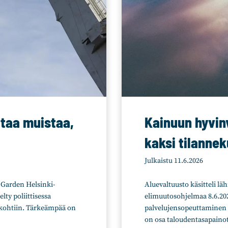
taa muistaa,
Kainuun hyvin
kaksi tilanne
Julkaistu
11.6.2026
 Garden Helsinki-
Aluevaltuusto käsitteli lä
lty poliittisessa
elimuutosohjelmaa 8.6.20
skohtiin. Tärkeämpää on
palvelujensopeuttaminen 
on osa taloudentasapainot