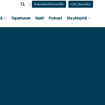
Kokoomusfoorumille
Liity jäseneksi
tä
Tapahtumat
Vaalit
Podcast
Ota yhteyttä