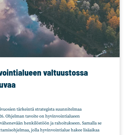
vointialueen valtuustossa
kuvaa
hivuosien tärkeintä strategista suunnitelmaa
26. Ohjelman tavoite on hyvinvointialueen
vähenevään henkilöstöön ja rahoitukseen. Samalla se
tamisohjelmaa, jolla hyvinvointialue hakee lisäaikaa