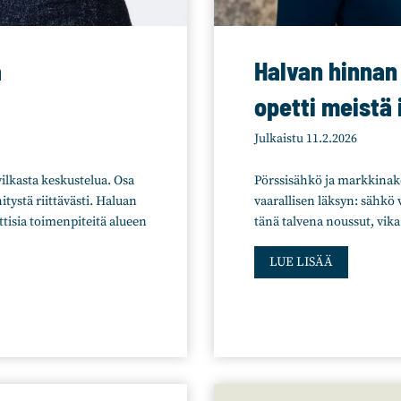
k
u
n
a
Halvan hinnan
n
a
opetti meistä
l
l
Julkaistu
11.2.2026
i
n
ilkasta keskustelua. Osa
Pörssisähkö ja markkinako
e
hitystä riittävästi. Haluan
vaarallisen läksyn: sähkö v
n
ttisia toimenpiteitä alueen
tänä talvena noussut, vik
k
H
y
LUE LISÄÄ
a
s
l
y
v
m
a
y
n
s
h