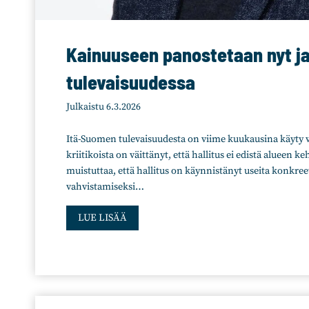
u
s
o
Kainuuseen panostetaan nyt j
s
a
tulevaisuudessa
n
a
Julkaistu
6.3.2026
v
a
Itä-Suomen tulevaisuudesta on viime kuukausina käyty v
r
kriitikoista on väittänyt, että hallitus ei edistä alueen ke
a
muistuttaa, että hallitus on käynnistänyt useita konkree
u
vahvistamiseksi…
t
K
u
LUE LISÄÄ
a
m
i
i
n
s
u
t
u
a