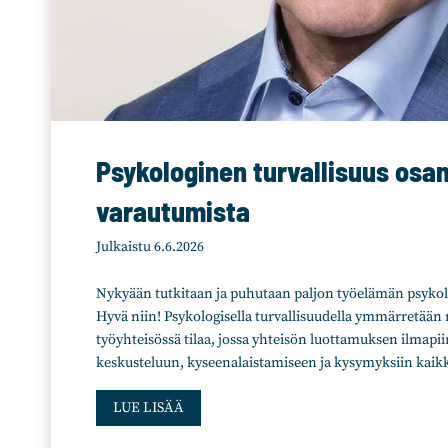
ä
k
a
n
n
a
t
Psykologinen turvallisuus osa
t
a
varautumista
a
m
Julkaistu
6.6.2026
u
i
Nykyään tutkitaan ja puhutaan paljon työelämän psykolo
s
Hyvä niin! Psykologisella turvallisuudella ymmärretää
t
työyhteisössä tilaa, jossa yhteisön luottamuksen ilmapi
a
keskusteluun, kyseenalaistamiseen ja kysymyksiin kaik
a
P
,
LUE LISÄÄ
s
m