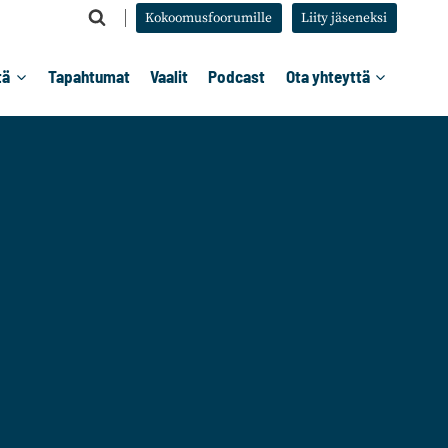
Kokoomusfoorumille
Liity jäseneksi
tä
Tapahtumat
Vaalit
Podcast
Ota yhteyttä