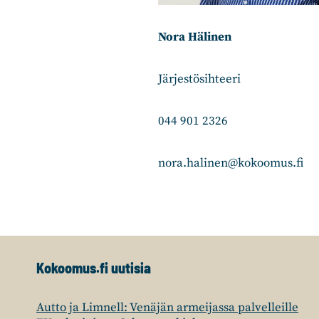
Nora Hälinen
Järjestösihteeri
044 901 2326
nora.halinen@kokoomus.fi
Kokoomus.fi uutisia
Autto ja Limnell: Venäjän armeijassa palvelleille