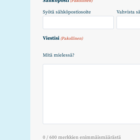
Sähköposti
(Pakollinen)
Syötä sähköpostiosoite
Vahvista s
Viestisi
(Pakollinen)
Mitä mielessä?
0 / 600 merkkien enimmäismäärästä