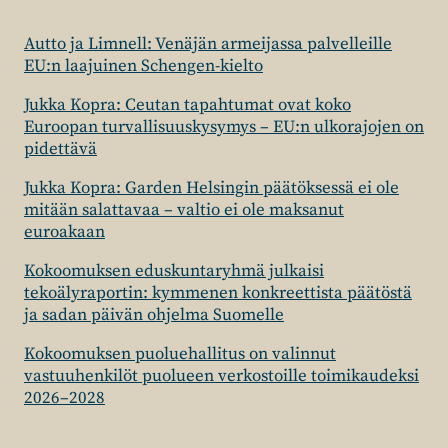
Autto ja Limnell: Venäjän armeijassa palvelleille
EU:n laajuinen Schengen-kielto
Jukka Kopra: Ceutan tapahtumat ovat koko
Euroopan turvallisuuskysymys – EU:n ulkorajojen on
pidettävä
Jukka Kopra: Garden Helsingin päätöksessä ei ole
mitään salattavaa – valtio ei ole maksanut
euroakaan
Kokoomuksen eduskuntaryhmä julkaisi
tekoälyraportin: kymmenen konkreettista päätöstä
ja sadan päivän ohjelma Suomelle
Kokoomuksen puoluehallitus on valinnut
vastuuhenkilöt puolueen verkostoille toimikaudeksi
2026–2028