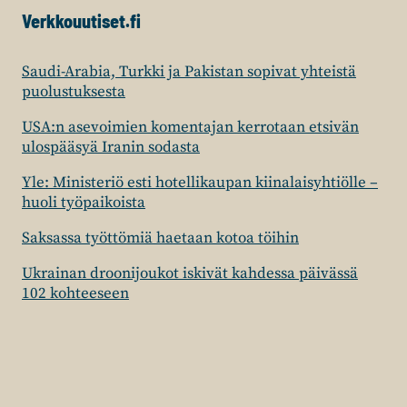
Verkkouutiset.fi
Saudi-Arabia, Turkki ja Pakistan sopivat yhteistä
puolustuksesta
USA:n asevoimien komentajan kerrotaan etsivän
ulospääsyä Iranin sodasta
Yle: Ministeriö esti hotellikaupan kiinalaisyhtiölle –
huoli työpaikoista
Saksassa työttömiä haetaan kotoa töihin
Ukrainan droonijoukot iskivät kahdessa päivässä
102 kohteeseen