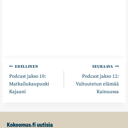
Artikkelien
EDELLINEN
SEURAAVA
Podcast jakso 10:
Podcast jakso 12:
selaus
Matkailukaupunki
Valtuutetun elämää
Kajaani
Kainuussa
Kokoomus.fi uutisia