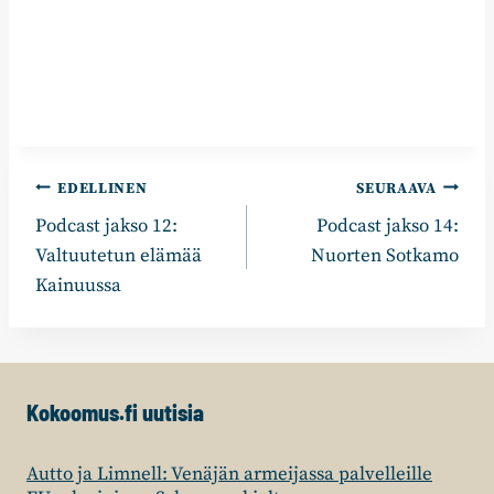
Artikkelien
EDELLINEN
SEURAAVA
Podcast jakso 12:
Podcast jakso 14:
selaus
Valtuutetun elämää
Nuorten Sotkamo
Kainuussa
Kokoomus.fi uutisia
Autto ja Limnell: Venäjän armeijassa palvelleille