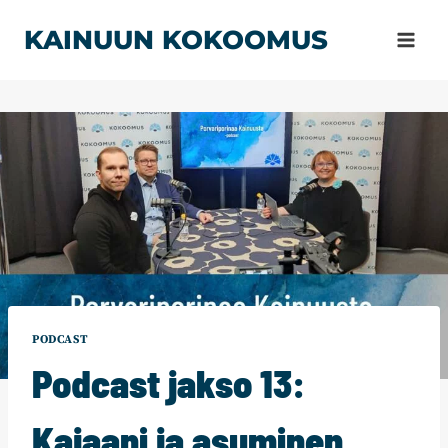
Siirry
KAINUUN KOKOOMUS
sisältöön
PODCAST
Podcast jakso 13:
Kajaani ja asuminen