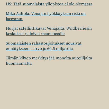
HS: Tätä suomalaista yliopistoa ei ole olemassa
Mika Aaltola: Venäjän hyökkäyksen riski on
kasvanut
Hurjat satelliittikuvat Venäjältä: Wildberriesin
keskukset paloivat maan tasalle
Suomalaisten rahastosijoitukset nousivat
ennätykseen – arvo jo 60,5 miljardia
Tämän kilven merkitys jää monelta autoilijalta
huomaamatta