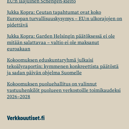
EU:n laajuinen Schengen-kielto
Jukka Kopra: Ceutan tapahtumat ovat koko
Euroopan turvallisuuskysymys – EU:n ulkorajojen on
pidettävä
Jukka Kopra: Garden Helsingin päätöksessä ei ole
mitään salattavaa – valtio ei ole maksanut
euroakaan
Kokoomuksen eduskuntaryhmä julkaisi
tekoälyraportin: kymmenen konkreettista päätöstä
ja sadan päivän ohjelma Suomelle
Kokoomuksen puoluehallitus on valinnut
vastuuhenkilöt puolueen verkostoille toimikaudeksi
2026–2028
Verkkouutiset.fi