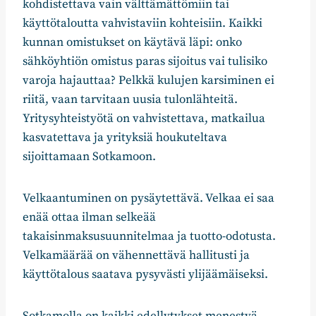
kohdistettava vain välttämättömiin tai
käyttötaloutta vahvistaviin kohteisiin. Kaikki
kunnan omistukset on käytävä läpi: onko
sähköyhtiön omistus paras sijoitus vai tulisiko
varoja hajauttaa? Pelkkä kulujen karsiminen ei
riitä, vaan tarvitaan uusia tulonlähteitä.
Yritysyhteistyötä on vahvistettava, matkailua
kasvatettava ja yrityksiä houkuteltava
sijoittamaan Sotkamoon.
Velkaantuminen on pysäytettävä. Velkaa ei saa
enää ottaa ilman selkeää
takaisinmaksusuunnitelmaa ja tuotto-odotusta.
Velkamäärää on vähennettävä hallitusti ja
käyttötalous saatava pysyvästi ylijäämäiseksi.