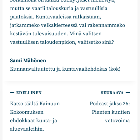
Sotkamolla on kaikki edellytykset menestyä,
mutta se vaatii talouskuria ja vastuullisia
päätöksiä. Kuntavaaleissa ratkaistaan,
jatkammeko velkakierteessä vai rakennammeko
kestävän tulevaisuuden. Minä valitsen
vastuullisen taloudenpidon, valitsetko sinä?
Sami Mähönen
Kunnanvaltuutettu ja kuntavaaliehdokas (kok)
Artikkelien
EDELLINEN
SEURAAVA
Katso täältä Kainuun
Podcast jakso 26:
selaus
Kokoomuksen
Pienten kuntien
ehdokkaat kunta- ja
vetovoima
aluevaaleihin.