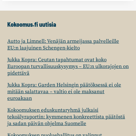
Kokoomus.fi uutisia
Autto ja Limnell: Venäjän armeijassa palvelleille
EU:n laajuinen Schengen-kielto
Jukka Kopra: Ceutan tapahtumat ovat koko
Euroopan turvallisuuskysymys – EU:n ulkorajojen on
pidettävä
Jukka Kopra: Garden Helsingin päätöksessä ei ole
mitään salattavaa – valtio ei ole maksanut
euroakaan
Kokoomuksen eduskuntaryhmä julkaisi
tekoälyraportin: kymmenen konkreettista päätöstä
ja sadan päivän ohjelma Suomelle
Kokoomuksen puoluehallitus on valinnut