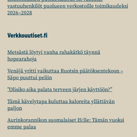
vastuuhenkilöt puolueen verkostoille toimikaudeksi
2026–2028
Verkkouutiset.fi
Metsästä löytyi vanha rahakätkö täynnä
hopearahoja
Venäjä yritti vaikuttaa Ruotsin päätöksentekoon –
Säpo puuttui peliin
”Olisiko aika palata terveen järjen käyttöön?”
Tämä kävelytapa kuluttaa kaloreita yllättävän
paljon
Aurinkorannikon suomalaiset IS:lle: Tämän vuoksi
emme palaa