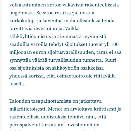
velkaantuminen kertoo vakavista rakenteellisista
ongelmista. Se sitoo resursseja, nostaa
korkokuluja ja kaventaa mahdollisuuksia tehdä
tarvittavia investointeja. Vaikka
sähköyhtiöomistus ja aiemmasta myynnistä
saaduilla varoilla tehdyt sijoitukset tuovat yli 100
miljoonan euron sijoitusvarallisuuden, tämä ei saa
synnyttää väärää turvallisuuden tunnetta. Suuri
osa sijoituksista on sähköyhtiön osakkeissa
yhdessä korissa, eikä osinkotuotto ole riittävällä
tasolla.
Talouden tasapainottamista on jatkettava
määrätietoisesti. Menot on arvioitava kriittisesti ja
rakenteellisia uudistuksia tehtävä niin, että
peruspalvelut turvataan. Investoinnit on