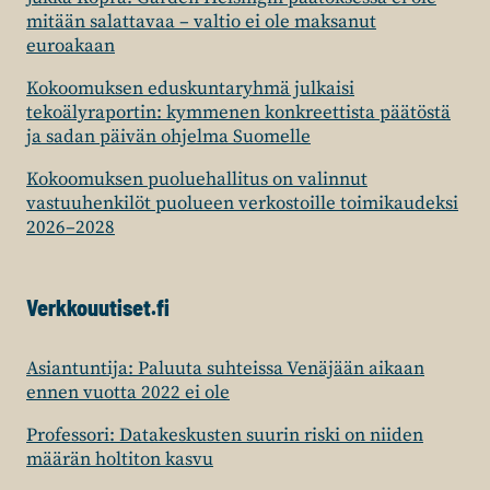
mitään salattavaa – valtio ei ole maksanut
euroakaan
Kokoomuksen eduskuntaryhmä julkaisi
tekoälyraportin: kymmenen konkreettista päätöstä
ja sadan päivän ohjelma Suomelle
Kokoomuksen puoluehallitus on valinnut
vastuuhenkilöt puolueen verkostoille toimikaudeksi
2026–2028
Verkkouutiset.fi
Asiantuntija: Paluuta suhteissa Venäjään aikaan
ennen vuotta 2022 ei ole
Professori: Datakeskusten suurin riski on niiden
määrän holtiton kasvu