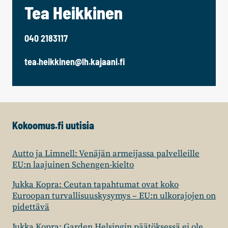
Tea Heikkinen
040 2183117
tea.heikkinen@lh.kajaani.fi
Kokoomus.fi uutisia
Autto ja Limnell: Venäjän armeijassa palvelleille
EU:n laajuinen Schengen-kielto
Jukka Kopra: Ceutan tapahtumat ovat koko
Euroopan turvallisuuskysymys – EU:n ulkorajojen on
pidettävä
Jukka Kopra: Garden Helsingin päätöksessä ei ole