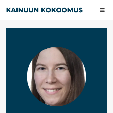
Siirry
KAINUUN KOKOOMUS
sisältöön