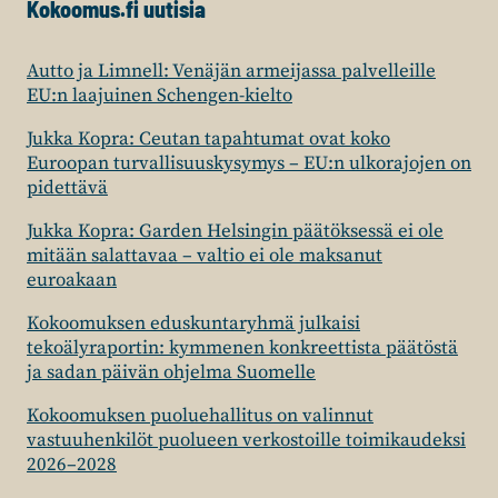
Kokoomus.fi uutisia
Autto ja Limnell: Venäjän armeijassa palvelleille
EU:n laajuinen Schengen-kielto
Jukka Kopra: Ceutan tapahtumat ovat koko
Euroopan turvallisuuskysymys – EU:n ulkorajojen on
pidettävä
Jukka Kopra: Garden Helsingin päätöksessä ei ole
mitään salattavaa – valtio ei ole maksanut
euroakaan
Kokoomuksen eduskuntaryhmä julkaisi
tekoälyraportin: kymmenen konkreettista päätöstä
ja sadan päivän ohjelma Suomelle
Kokoomuksen puoluehallitus on valinnut
vastuuhenkilöt puolueen verkostoille toimikaudeksi
2026–2028