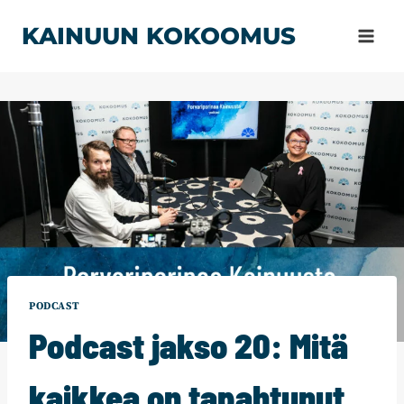
Siirry
KAINUUN KOKOOMUS
sisältöön
PODCAST
Podcast jakso 20: Mitä
kaikkea on tapahtunut