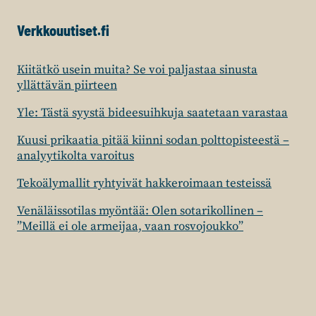
Verkkouutiset.fi
Kiitätkö usein muita? Se voi paljastaa sinusta
yllättävän piirteen
Yle: Tästä syystä bideesuihkuja saatetaan varastaa
Kuusi prikaatia pitää kiinni sodan polttopisteestä –
analyytikolta varoitus
Tekoälymallit ryhtyivät hakkeroimaan testeissä
Venäläissotilas myöntää: Olen sotarikollinen –
”Meillä ei ole armeijaa, vaan rosvojoukko”