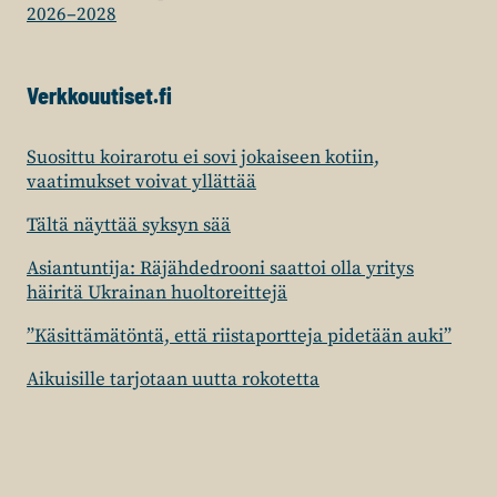
2026–2028
Verkkouutiset.fi
Suosittu koirarotu ei sovi jokaiseen kotiin,
vaatimukset voivat yllättää
Tältä näyttää syksyn sää
Asiantuntija: Räjähdedrooni saattoi olla yritys
häiritä Ukrainan huoltoreittejä
”Käsittämätöntä, että riistaportteja pidetään auki”
Aikuisille tarjotaan uutta rokotetta