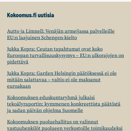
SUURIMMAT
Kokoomus.fi uutisia
Autto ja Limnell: Venäjän armeijassa palvelleille
EU:n laajuinen Schengen-kielto
Jukka Kopra: Ceutan tapahtumat ovat koko
Euroopan turvallisuuskysymys – EU:n ulkorajojen on
pidettävä
Jukka Kopra: Garden Helsingin päätöksessä ei ole
mitään salattavaa – valtio ei ole maksanut
euroakaan
Kokoomuksen eduskuntaryhmä julkaisi
tekoälyraportin: kymmenen konkreettista päätöstä
ja sadan päivän ohjelma Suomelle
Kokoomuksen puoluehallitus on valinnut
vastuuhenkilöt puolueen verkostoille toimikaudeksi