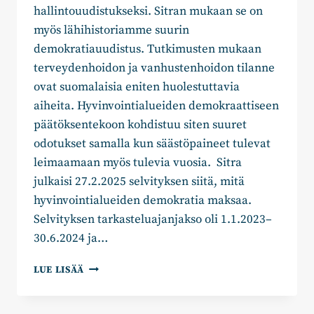
hallintouudistukseksi. Sitran mukaan se on
myös lähihistoriamme suurin
demokratiauudistus. Tutkimusten mukaan
terveydenhoidon ja vanhustenhoidon tilanne
ovat suomalaisia eniten huolestuttavia
aiheita. Hyvinvointialueiden demokraattiseen
päätöksentekoon kohdistuu siten suuret
odotukset samalla kun säästöpaineet tulevat
leimaamaan myös tulevia vuosia. Sitra
julkaisi 27.2.2025 selvityksen siitä, mitä
hyvinvointialueiden demokratia maksaa.
Selvityksen tarkasteluajanjakso oli 1.1.2023–
30.6.2024 ja…
KAINUUN
LUE LISÄÄ
HYVINVOINTIALUEEN
DEMOKRATIAKUSTANNUKSET
MAAN