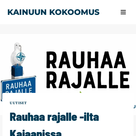
Siirry
KAINUUN KOKOOMUS
sisältöön
UUTISET
Rauhaa rajalle -ilta
Kajaanissa