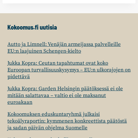
Kokoomus.fi uutisia
Autto ja Limnell: Venäjän armeijassa palvelleille
EU:n laajuinen Schengen-kielto
Jukka Kopra: Ceutan tapahtumat ovat koko
Euroopan turvallisuuskysymys – EU:n ulkorajojen on
pidettävä
Jukka Kopra: Garden Helsingin päätöksessä ei ole
mitään salattavaa – valtio ei ole maksanut
euroakaan
Kokoomuksen eduskuntaryhmä julkaisi
tekoälyraportin: kymmenen konkreettista päätöstä
ja sadan päivän ohjelma Suomelle