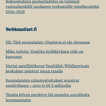
Kokoomuksen puoluehallitus on valinnut
vastuuhenkilöt puolueen verkostoille toimikaudeksi
2026–2028
Verkkouutiset.fi
HS: Tätä suomalaista yliopistoa ei ole olemassa
Mika Aaltola: Venäjän hyökkäyksen riski on
kasvanut
Hurjat satelliittikuvat Venäjältä: Wildberriesin
keskukset paloivat maan tasalle
Suomalaisten rahastosijoitukset nousivat
ennätykseen – arvo jo 60,5 miljardia
Tämän kilven merkitys jää monelta autoilijalta
huomaamatta