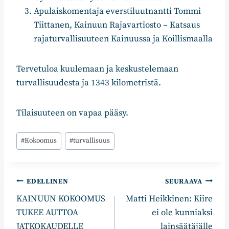
Apulaiskomentaja everstiluutnantti Tommi
Tiittanen, Kainuun Rajavartiosto – Katsaus
rajaturvallisuuteen Kainuussa ja Koillismaalla
Tervetuloa kuulemaan ja keskustelemaan
turvallisuudesta ja 1343 kilometristä.
Tilaisuuteen on vapaa pääsy.
Avainsanat:
#
Kokoomus
#
turvallisuus
Artikkelien
EDELLINEN
SEURAAVA
KAINUUN KOKOOMUS
Matti Heikkinen: Kiire
selaus
TUKEE AUTTOA
ei ole kunniaksi
JATKOKAUDELLE
lainsäätäjälle