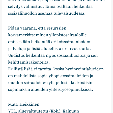
selvitys valmistuu. Tämä osaltaan heikentää
sosiaalihuollon asemaa tulevaisuudessa.
Pidän vaarana, että resurssien
korvamerkitseminen yliopistosairaaloille
entisestään heikentää erikoissairaanhoidon
palveluja ja lisää alueellista eriarvoisuutta.
Uudistus heikentää myös sosiaalihuoltoa ja sen
kehittämisrakenteita.
Erillistä lisää ei tarvita, koska hyvinvointialueiden
on mahdollista sopia yliopistosairaaloiden ja
muiden sairaaloiden ylläpidosta keskinäisin
sopimuksin alueiden yhteistyösopimuksissa.
Matti Heikkinen
YTL, aluevaltuutettu (Kok.), Kainuun