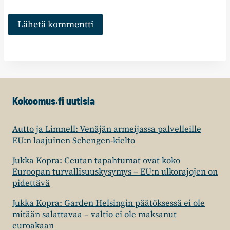
Kokoomus.fi uutisia
Autto ja Limnell: Venäjän armeijassa palvelleille
EU:n laajuinen Schengen-kielto
Jukka Kopra: Ceutan tapahtumat ovat koko
Euroopan turvallisuuskysymys – EU:n ulkorajojen on
pidettävä
Jukka Kopra: Garden Helsingin päätöksessä ei ole
mitään salattavaa – valtio ei ole maksanut
euroakaan