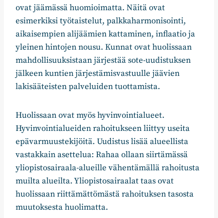
ovat jäämässä huomioimatta. Näitä ovat
esimerkiksi työtaistelut, palkkaharmonisointi,
aikaisempien alijäämien kattaminen, inflaatio ja
yleinen hintojen nousu. Kunnat ovat huolissaan
mahdollisuuksistaan järjestää sote-uudistuksen
jälkeen kuntien järjestämisvastuulle jäävien
lakisääteisten palveluiden tuottamista.
Huolissaan ovat myös hyvinvointialueet.
Hyvinvointialueiden rahoitukseen liittyy useita
epävarmuustekijöitä. Uudistus lisää alueellista
vastakkain asettelua: Rahaa ollaan siirtämässä
yliopistosairaala-alueille vähentämällä rahoitusta
muilta alueilta. Yliopistosairaalat taas ovat
huolissaan riittämättömästä rahoituksen tasosta
muutoksesta huolimatta.