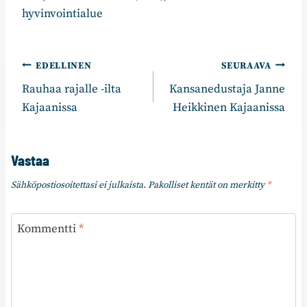
hyvinvointialue
Artikkelien
EDELLINEN
SEURAAVA
Rauhaa rajalle -ilta
Kansanedustaja Janne
selaus
Kajaanissa
Heikkinen Kajaanissa
Vastaa
Sähköpostiosoitettasi ei julkaista.
Pakolliset kentät on merkitty
*
Kommentti
*