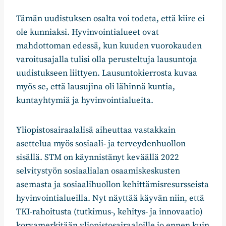
Tämän uudistuksen osalta voi todeta, että kiire ei
ole kunniaksi. Hyvinvointialueet ovat
mahdottoman edessä, kun kuuden vuorokauden
varoitusajalla tulisi olla perusteltuja lausuntoja
uudistukseen liittyen. Lausuntokierrosta kuvaa
myös se, että lausujina oli lähinnä kuntia,
kuntayhtymiä ja hyvinvointialueita.
Yliopistosairaalalisä aiheuttaa vastakkain
asettelua myös sosiaali- ja terveydenhuollon
sisällä. STM on käynnistänyt keväällä 2022
selvitystyön sosiaalialan osaamiskeskusten
asemasta ja sosiaalihuollon kehittämisresursseista
hyvinvointialueilla. Nyt näyttää käyvän niin, että
TKI-rahoitusta (tutkimus-, kehitys- ja innovaatio)
korvamerkitään yliopistosairaaloille jo ennen kuin