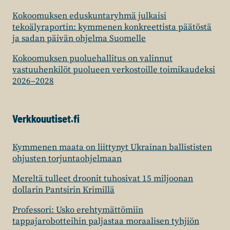
Kokoomuksen eduskuntaryhmä julkaisi
tekoälyraportin: kymmenen konkreettista päätöstä
ja sadan päivän ohjelma Suomelle
Kokoomuksen puoluehallitus on valinnut
vastuuhenkilöt puolueen verkostoille toimikaudeksi
2026–2028
Verkkouutiset.fi
Kymmenen maata on liittynyt Ukrainan ballististen
ohjusten torjuntaohjelmaan
Mereltä tulleet droonit tuhosivat 15 miljoonan
dollarin Pantsirin Krimillä
Professori: Usko erehtymättömiin
tappajarobotteihin paljastaa moraalisen tyhjiön