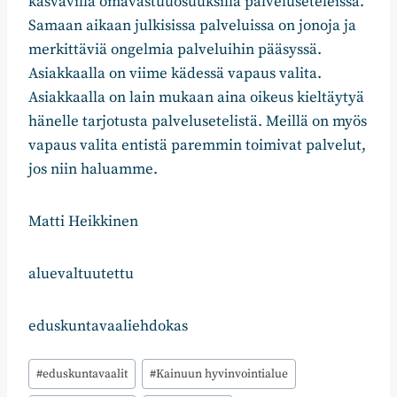
kasvavilla omavastuuosuuksilla palveluseteleissä.
Samaan aikaan julkisissa palveluissa on jonoja ja
merkittäviä ongelmia palveluihin pääsyssä.
Asiakkaalla on viime kädessä vapaus valita.
Asiakkaalla on lain mukaan aina oikeus kieltäytyä
hänelle tarjotusta palvelusetelistä. Meillä on myös
vapaus valita entistä paremmin toimivat palvelut,
jos niin haluamme.
Matti Heikkinen
aluevaltuutettu
eduskuntavaaliehdokas
Avainsanat:
#
eduskuntavaalit
#
Kainuun hyvinvointialue