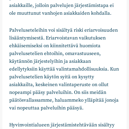
asiakkaille, jolloin palvelujen järjestämistapa ei
ole muuttunut vanhojen asiakkaiden kohdalla.
Palveluseteleihin voi sisältyä riski eriarvoisuuden
lisääntymisestä. Eriarvoistavan vaikutuksen
ehkäisemiseksi on kiinnitettävä huomiota
palvelusetelien ehtoihin, omavastuuseen,
käytännön järjestelyihin ja asiakkaan
edellytyksiin käyttää valintamahdollisuuksia. Kun
palvelusetelien käytön syitä on kysytty
asiakkailta, keskeinen valintaperuste on ollut
nopeampi pääsy palveluihin. On siis meidän
päätösvallassamme, haluammeko ylläpitää jonoja
vai nopeuttaa palveluihin pääsyä.
Hyvinvointialueen järjestämistehtävään sisältyy