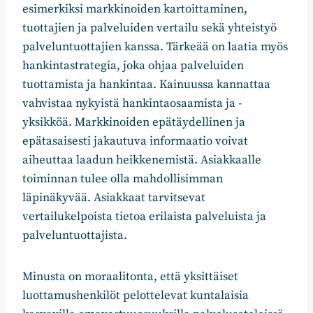
esimerkiksi markkinoiden kartoittaminen,
tuottajien ja palveluiden vertailu sekä yhteistyö
palveluntuottajien kanssa. Tärkeää on laatia myös
hankintastrategia, joka ohjaa palveluiden
tuottamista ja hankintaa. Kainuussa kannattaa
vahvistaa nykyistä hankintaosaamista ja -
yksikköä. Markkinoiden epätäydellinen ja
epätasaisesti jakautuva informaatio voivat
aiheuttaa laadun heikkenemistä. Asiakkaalle
toiminnan tulee olla mahdollisimman
läpinäkyvää. Asiakkaat tarvitsevat
vertailukelpoista tietoa erilaista palveluista ja
palveluntuottajista.
Minusta on moraalitonta, että yksittäiset
luottamushenkilöt pelottelevat kuntalaisia