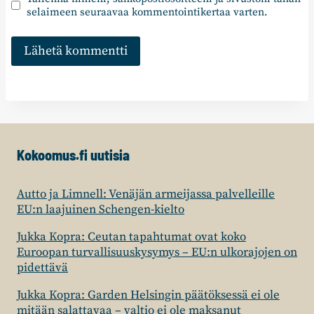
selaimeen seuraavaa kommentointikertaa varten.
Kokoomus.fi uutisia
Autto ja Limnell: Venäjän armeijassa palvelleille
EU:n laajuinen Schengen-kielto
Jukka Kopra: Ceutan tapahtumat ovat koko
Euroopan turvallisuuskysymys – EU:n ulkorajojen on
pidettävä
Jukka Kopra: Garden Helsingin päätöksessä ei ole
mitään salattavaa – valtio ei ole maksanut