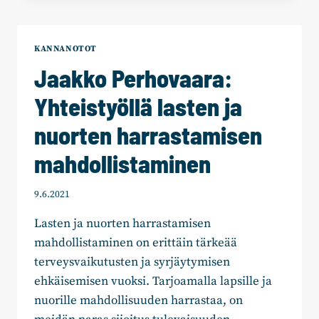
KULKEEEKO
TAAS,
KUKA
KANNANOTOT
MAKSAA
Jaakko Perhovaara:
?
Yhteistyöllä lasten ja
nuorten harrastamisen
mahdollistaminen
9.6.2021
Lasten ja nuorten harrastamisen
mahdollistaminen on erittäin tärkeää
terveysvaikutusten ja syrjäytymisen
ehkäisemisen vuoksi. Tarjoamalla lapsille ja
nuorille mahdollisuuden harrastaa, on