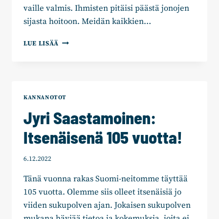
vaille valmis. Ihmisten pitäisi päästä jonojen
sijasta hoitoon. Meidän kaikkien…
JYRI
LUE LISÄÄ
SAASTAMOINEN:
HYVÄ
TURVAVERKKO
EI
LAMAANNUTA
KANNANOTOT
Jyri Saastamoinen:
Itsenäisenä 105 vuotta!
6.12.2022
Tänä vuonna rakas Suomi-neitomme täyttää
105 vuotta. Olemme siis olleet itsenäisiä jo
viiden sukupolven ajan. Jokaisen sukupolven
mukana häviää tietoa ja kokemuksia, joita ei