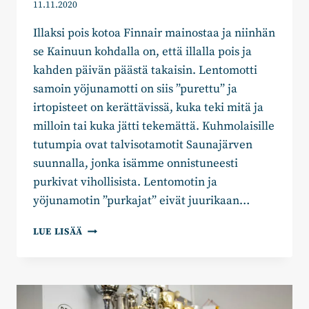
11.11.2020
Illaksi pois kotoa Finnair mainostaa ja niinhän
se Kainuun kohdalla on, että illalla pois ja
kahden päivän päästä takaisin. Lentomotti
samoin yöjunamotti on siis ”purettu” ja
irtopisteet on kerättävissä, kuka teki mitä ja
milloin tai kuka jätti tekemättä. Kuhmolaisille
tutumpia ovat talvisotamotit Saunajärven
suunnalla, jonka isämme onnistuneesti
purkivat vihollisista. Lentomotin ja
yöjunamotin ”purkajat” eivät juurikaan…
JAAKKO
LUE LISÄÄ
KYLLÖNEN:
LENTO-
JA
YÖJUNAMOTTI
ON