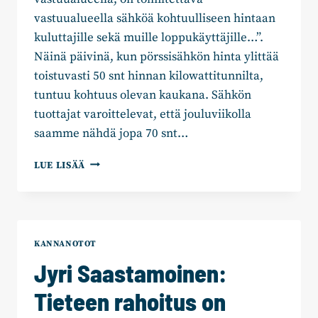
vastuualueella sähköä kohtuulliseen hintaan
kuluttajille sekä muille loppukäyttäjille…”.
Näinä päivinä, kun pörssisähkön hinta ylittää
toistuvasti 50 snt hinnan kilowattitunnilta,
tuntuu kohtuus olevan kaukana. Sähkön
tuottajat varoittelevat, että jouluviikolla
saamme nähdä jopa 70 snt…
JYRI
LUE LISÄÄ
SAASTAMOINEN:
ONKO
MEILLÄ
ENÄÄ
VARAA
KANNANOTOT
JOULUVALOIHIN?
Jyri Saastamoinen:
Tieteen rahoitus on