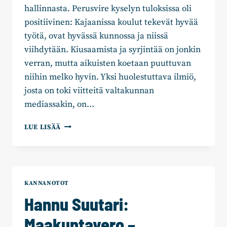
hallinnasta. Perusvire kyselyn tuloksissa oli
positiivinen: Kajaanissa koulut tekevät hyvää
työtä, ovat hyvässä kunnossa ja niissä
viihdytään. Kiusaamista ja syrjintää on jonkin
verran, mutta aikuisten koetaan puuttuvan
niihin melko hyvin. Yksi huolestuttava ilmiö,
josta on toki viitteitä valtakunnan
mediassakin, on…
AULI
LUE LISÄÄ
HALONEN:
MONELTAKO
MENIT
NUKKUMAAN?
KANNANOTOT
Hannu Suutari:
Maakuntavero –