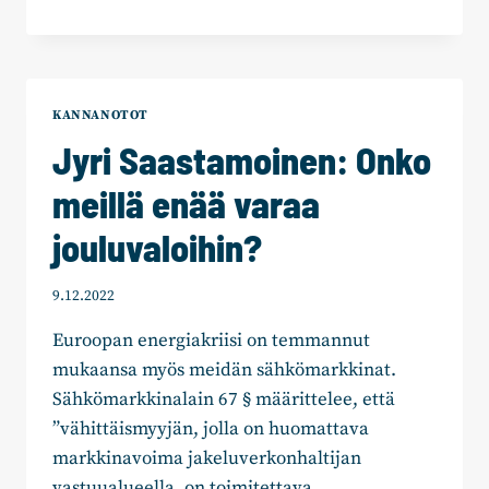
SAASTAMOINEN:
LUONNONLOHI
ON
PARAS
JOULUKALA
KANNANOTOT
Jyri Saastamoinen: Onko
meillä enää varaa
jouluvaloihin?
9.12.2022
Euroopan energiakriisi on temmannut
mukaansa myös meidän sähkömarkkinat.
Sähkömarkkinalain 67 § määrittelee, että
”vähittäismyyjän, jolla on huomattava
markkinavoima jakeluverkonhaltijan
vastuualueella, on toimitettava