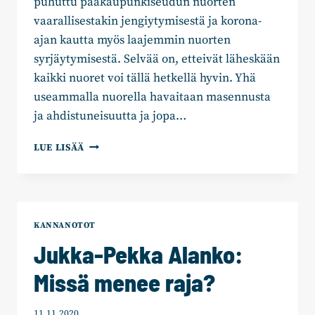
puhuttu pääkaupunkiseudun nuorten
vaarallisestakin jengiytymisestä ja korona-
ajan kautta myös laajemmin nuorten
syrjäytymisestä. Selvää on, etteivät läheskään
kaikki nuoret voi tällä hetkellä hyvin. Yhä
useammalla nuorella havaitaan masennusta
ja ahdistuneisuutta ja jopa…
JANNE
LUE LISÄÄ
TOLONEN:
YKSIKIN
YSTÄVÄ
VOI
PELASTAA
KANNANOTOT
NUOREN
Jukka-Pekka Alanko:
Missä menee raja?
11.11.2020