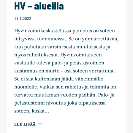
HV – alueilla
11.1.2022
Hyvinvointikeskustelussa painotus on soteen
liittyvissä toiminnoissa. Se on ymmärrettävää,
kun puhutaan varsin isosta muutoksesta ja
myös rahoituksesta. Hyvinvointialueen
vastuulle tuleva palo- ja pelastustoimen
kustannus on murto – osa soteen verrattuna.
Se ei saa kuitenkaan jäädä vähemmälle
huomiolle, vaikka sen rahoitus ja toiminta on
turvattu muutaman vuoden päähän. Palo- ja
pelastustoimi nivoutuu joka tapauksessa
soteen, koska…
JAAKKO
LUE LISÄÄ
KYLLÖNEN: