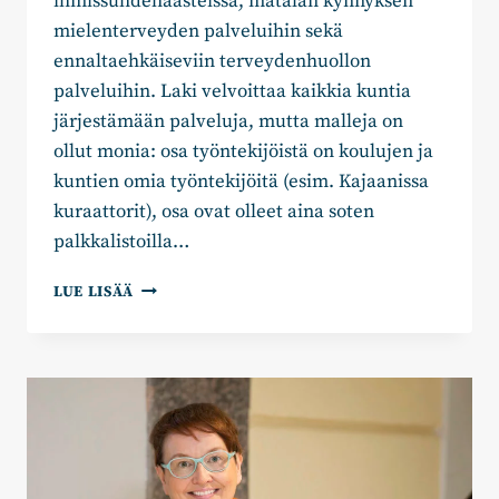
ihmissuhdehaasteissa, matalan kynnyksen
mielenterveyden palveluihin sekä
ennaltaehkäiseviin terveydenhuollon
palveluihin. Laki velvoittaa kaikkia kuntia
järjestämään palveluja, mutta malleja on
ollut monia: osa työntekijöistä on koulujen ja
kuntien omia työntekijöitä (esim. Kajaanissa
kuraattorit), osa ovat olleet aina soten
palkkalistoilla…
AULI
LUE LISÄÄ
HALONEN:
MITEN
KÄY
OPPILASHUOLLOLLE
HYVINVOINTIALUEILLA