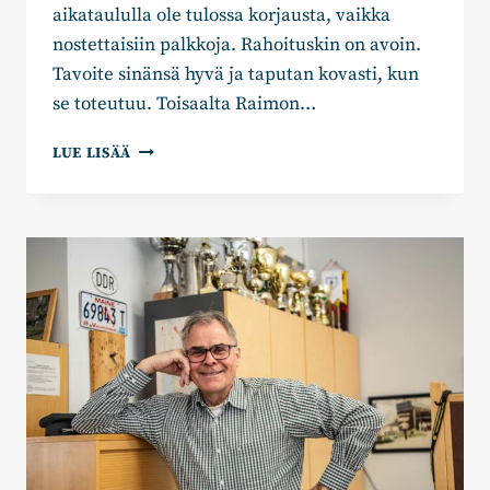
aikataululla ole tulossa korjausta, vaikka
nostettaisiin palkkoja. Rahoituskin on avoin.
Tavoite sinänsä hyvä ja taputan kovasti, kun
se toteutuu. Toisaalta Raimon…
JAAKKO
LUE LISÄÄ
KYLLÖNEN:
SOTEN
HOITOTAKUU
EI
TOTEUDU
ILMAN
SOTE-
ALAN
YRITTÄJIÄ