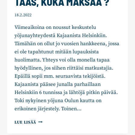
TAAS, KUKA MAKSAA ?
18.2.2022
Viimeaikoina on noussut keskustelu
yöjunayhteydestä Kajaanista Helsinkiin.
Tämähän on ollut jo vuosien hankkeena, jossa
ei ole tapahtunut mitään lupauksista
huolimatta. Yhteys voi olla monella tapaa
hyödyllinen, jos siihen riittäisi matkustajia.
Epäillä sopii mm. seuraavista tekijöistä.
Kajaanista pääsee junalla parhaillaan
Helsinkiin 6 tunnissa ja lähtöjä pitkin päivää.
Toki nykyinen yöjuna Oulun kautta on
erikoinen järjestely. Toinen…
JAAKKO
LUE LISÄÄ
KYLLÖNEN:
YÖJUNA