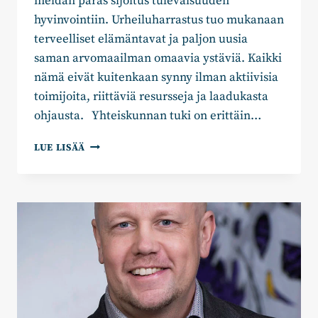
meidän paras sijoitus tulevaisuuden
hyvinvointiin. Urheiluharrastus tuo mukanaan
terveelliset elämäntavat ja paljon uusia
saman arvomaailman omaavia ystäviä. Kaikki
nämä eivät kuitenkaan synny ilman aktiivisia
toimijoita, riittäviä resursseja ja laadukasta
ohjausta. Yhteiskunnan tuki on erittäin…
JAAKKO
LUE LISÄÄ
PERHOVAARA:
YHTEISTYÖLLÄ
LASTEN
JA
NUORTEN
HARRASTAMISEN
MAHDOLLISTAMINEN