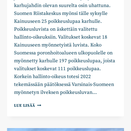
karhujahdin olevan suurelta osin uhattuna.
Suomen Riistakeskus myönsi tälle syksylle
Kainuuseen 25 poikkeuslupaa karhulle.
Poikkeusluvista on äskettäin valitettu
hallinto-oikeuksiin. Valitukset koskevat 18
Kainuuseen myönnetyistä luvista. Koko
Suomessa poronhoitoalueen ulkopuolelle on
myönnetty karhulle 197 poikkeuslupaa, joista
valitukset koskevat 111 poikkeuslupaa.
Korkein hallinto-oikeus totesi 2022
tekemässään päätöksessä Varsinais-Suomeen
myönnetyn ilveksen poikkeusluvan…
HUOLEHTIIKO
LUE LISÄÄ
LAKI
METSÄSTÄJIEN
OIKEUKSISTA?