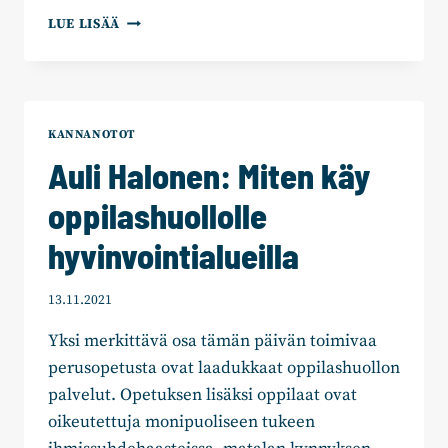
AULI
LUE LISÄÄ
HALONEN:
KAJAANIN
KOKOOMUKSEN
VALTUUSTORYHMÄ
KANNANOTOT
Auli Halonen: Miten käy
oppilashuollolle
hyvinvointialueilla
13.11.2021
Yksi merkittävä osa tämän päivän toimivaa
perusopetusta ovat laadukkaat oppilashuollon
palvelut. Opetuksen lisäksi oppilaat ovat
oikeutettuja monipuoliseen tukeen