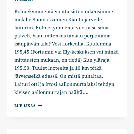
Kolmekymmentä vuotta sitten rakensimme
mökille Suomussalmen Kianta-järvelle
laituriin. Kolmekymmentä vuotta se siinä
palveli, Vaan mitenkäs tänään perjantaina
isänpäivän alla? Vesi korkealla. Kuulemma
195,45 (Fortumin vai Ely-keskuksen vai minkä
mittausten mukaan, en tiedä) Kun yläraja
195,50. Tuulet luoteelta ja 10 km pitkä
järvenselkä edessä. On mistä puhaltaa.
Laituri otti ja irtosi aallonmurtajaksi tehdyn
kivisen aallonmurtajan päältä….
JUKKA-
LUE LISÄÄ
PEKKA
ALANKO:
MISSÄ
MENEE