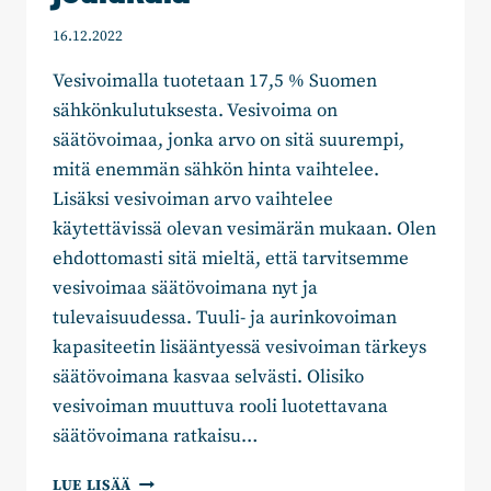
16.12.2022
Vesivoimalla tuotetaan 17,5 % Suomen
sähkönkulutuksesta. Vesivoima on
säätövoimaa, jonka arvo on sitä suurempi,
mitä enemmän sähkön hinta vaihtelee.
Lisäksi vesivoiman arvo vaihtelee
käytettävissä olevan vesimärän mukaan. Olen
ehdottomasti sitä mieltä, että tarvitsemme
vesivoimaa säätövoimana nyt ja
tulevaisuudessa. Tuuli- ja aurinkovoiman
kapasiteetin lisääntyessä vesivoiman tärkeys
säätövoimana kasvaa selvästi. Olisiko
vesivoiman muuttuva rooli luotettavana
säätövoimana ratkaisu…
JYRI
LUE LISÄÄ