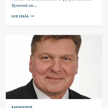
Kyseessä on…
HANNU
LUE LISÄÄ
SUUTARI:
MAAKUNTAVERO
–
KUOLONISKU
KAINUULLE
KANNANOTOT