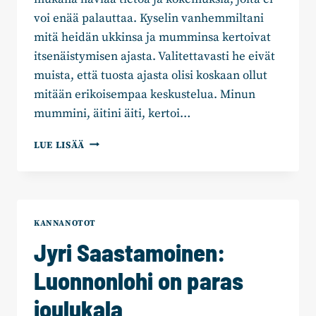
voi enää palauttaa. Kyselin vanhemmiltani
mitä heidän ukkinsa ja mumminsa kertoivat
itsenäistymisen ajasta. Valitettavasti he eivät
muista, että tuosta ajasta olisi koskaan ollut
mitään erikoisempaa keskustelua. Minun
mummini, äitini äiti, kertoi…
JYRI
LUE LISÄÄ
SAASTAMOINEN:
ITSENÄISENÄ
105
VUOTTA!
KANNANOTOT
Jyri Saastamoinen:
Luonnonlohi on paras
joulukala