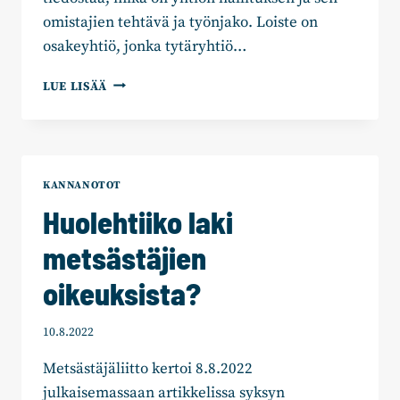
omistajien tehtävä ja työnjako. Loiste on
osakeyhtiö, jonka tytäryhtiö…
HANNU
LUE LISÄÄ
SUUTARI:
MAKSAMME
VELKAA
–
LOISTEEN
KANNANOTOT
RIISTOHINTOINA
Huolehtiiko laki
metsästäjien
oikeuksista?
10.8.2022
Metsästäjäliitto kertoi 8.8.2022
julkaisemassaan artikkelissa syksyn