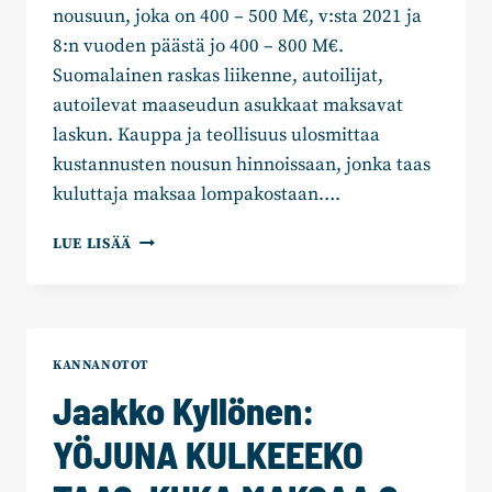
nousuun, joka on 400 – 500 M€, v:sta 2021 ja
8:n vuoden päästä jo 400 – 800 M€.
Suomalainen raskas liikenne, autoilijat,
autoilevat maaseudun asukkaat maksavat
laskun. Kauppa ja teollisuus ulosmittaa
kustannusten nousun hinnoissaan, jonka taas
kuluttaja maksaa lompakostaan….
JAAKKO
LUE LISÄÄ
KYLLÖNEN:
VIHREÄ
SIIRTYMÄ
VIE
KILPAILUKYVYN
KANNANOTOT
JA
Jaakko Kyllönen:
AMMATTILIIKENTEEN
AHDINKOON.
YÖJUNA KULKEEEKO