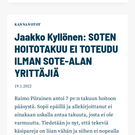
PALO-
JA
PELASTUSTOIMEN
JA
KANNANOTOT
SOPIMUSPALOKUNTIEN
Jaakko Kyllönen: SOTEN
TULEVAISUUS
TURVATTAVA
HOITOTAKUU EI TOTEUDU
HV
–
ILMAN SOTE-ALAN
ALUEILLA
YRITTÄJIÄ
19.1.2022
Raimo Piirainen antoi 7 pv:n takuun hoitoon
pääsystä. Sopii epäillä ja allekirjoittanut ei
ainakaan uskalla antaa takuuta, josta ei ole
varmuutta. Tiedetään jo nyt, että tekeviä
käsipareja on liian vähän ja siihen ei nopealla