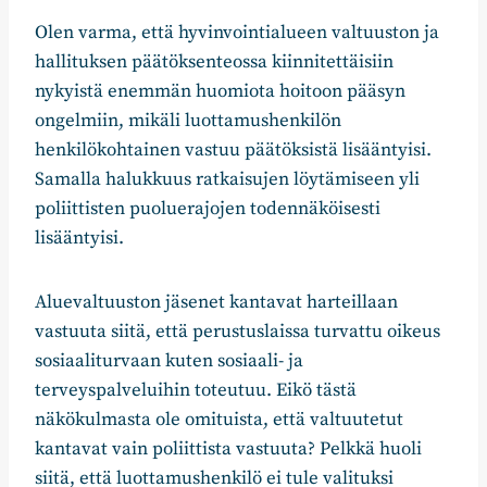
Olen varma, että hyvinvointialueen valtuuston ja
hallituksen päätöksenteossa kiinnitettäisiin
nykyistä enemmän huomiota hoitoon pääsyn
ongelmiin, mikäli luottamushenkilön
henkilökohtainen vastuu päätöksistä lisääntyisi.
Samalla halukkuus ratkaisujen löytämiseen yli
poliittisten puoluerajojen todennäköisesti
lisääntyisi.
Aluevaltuuston jäsenet kantavat harteillaan
vastuuta siitä, että perustuslaissa turvattu oikeus
sosiaaliturvaan kuten sosiaali- ja
terveyspalveluihin toteutuu. Eikö tästä
näkökulmasta ole omituista, että valtuutetut
kantavat vain poliittista vastuuta? Pelkkä huoli
siitä, että luottamushenkilö ei tule valituksi