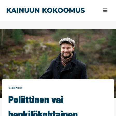
Siirry
KAINUUN KOKOOMUS
sisältöön
YLEINEN
Poliittinen vai
henkilökohtainen