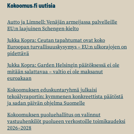
Kokoomus.fi uutisia
Autto ja Limnell: Venäjän armeijassa palvelleille
EU:n laajuinen Schengen-kielto
Jukka Kopra: Ceutan tapahtumat ovat koko
Euroopan turvallisuuskysymys – EU:n ulkorajojen on
pidettävä
Jukka Kopra: Garden Helsingin päätöksessä ei ole
mitään salattavaa – valtio ei ole maksanut
euroakaan
Kokoomuksen eduskuntaryhmä julkaisi
tekoälyraportin: kymmenen konkreettista päätöstä
ja sadan päivän ohjelma Suomelle
Kokoomuksen puoluehallitus on valinnut
vastuuhenkilöt puolueen verkostoille toimikaudeksi
2026–2028