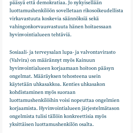
pääsyä että demokratiaa. Jo nykyisellään
luottamushenkilöön sovelletaan rikosoikeudellista
virkavastuuta koskevia säännöksiä sekä
vahingonkorvausvastuuta hänen hoitaessaan
hyvinvointialueen tehtäviä.
Sosiaali- ja terveysalan lupa- ja valvontavirasto
(Valvira) on määrännyt myös Kainuun
hyvinvointialueen korjaamaan hoitoon pääsyn
ongelmat. Määräyksen tehosteena usein
käytetään uhkasakkoa. Kenties uhkasakon
kohdistaminen myös suoraan
luottamushenkilöihin voisi nopeuttaa ongelmien
korjaamista. Hyvinvointialueen järjestelmätason
ongelmista tulisi tällöin konkreettisia myös
yksittäisen luottamushenkilön osalta.