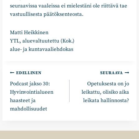
seuraavissa vaaleissa ei mielestäni ole riittävä tae
vastuullisesta päätöksenteosta.
Matti Heikkinen
YTL, aluevaltuutettu (Kok.)
alue- ja kuntavaaliehdokas
Artikkelien
EDELLINEN
SEURAAVA
Podcast jakso 30:
Opetuksesta on jo
selaus
Hyvinvointialueen
leikattu, olisiko aika
haasteet ja
leikata hallinnosta?
mahdollisuudet