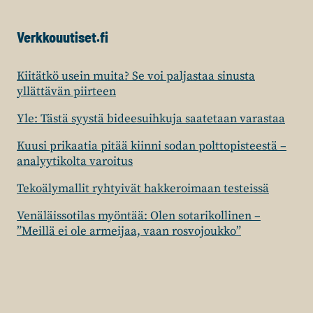
Verkkouutiset.fi
Kiitätkö usein muita? Se voi paljastaa sinusta
yllättävän piirteen
Yle: Tästä syystä bideesuihkuja saatetaan varastaa
Kuusi prikaatia pitää kiinni sodan polttopisteestä –
analyytikolta varoitus
Tekoälymallit ryhtyivät hakkeroimaan testeissä
Venäläissotilas myöntää: Olen sotarikollinen –
”Meillä ei ole armeijaa, vaan rosvojoukko”