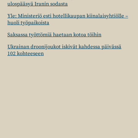
ulospääsyä Iranin sodasta
Yle: Ministeriö esti hotellikaupan kiinalaisyhtiölle –
huoli työpaikoista
Saksassa työttömiä haetaan kotoa töihin
Ukrainan droonijoukot iskivät kahdessa päivässä
102 kohteeseen