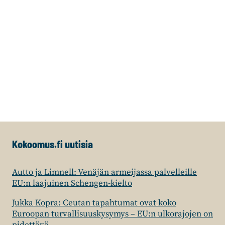
Kokoomus.fi uutisia
Autto ja Limnell: Venäjän armeijassa palvelleille
EU:n laajuinen Schengen-kielto
Jukka Kopra: Ceutan tapahtumat ovat koko
Euroopan turvallisuuskysymys – EU:n ulkorajojen on