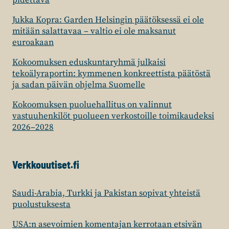
pidettävä
Jukka Kopra: Garden Helsingin päätöksessä ei ole
mitään salattavaa – valtio ei ole maksanut
euroakaan
Kokoomuksen eduskuntaryhmä julkaisi
tekoälyraportin: kymmenen konkreettista päätöstä
ja sadan päivän ohjelma Suomelle
Kokoomuksen puoluehallitus on valinnut
vastuuhenkilöt puolueen verkostoille toimikaudeksi
2026–2028
Verkkouutiset.fi
Saudi-Arabia, Turkki ja Pakistan sopivat yhteistä
puolustuksesta
USA:n asevoimien komentajan kerrotaan etsivän