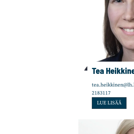
Tea Heikkin
tea.heikkinen@lh.k
2183117
T
LUE LISÄÄ
e
a
H