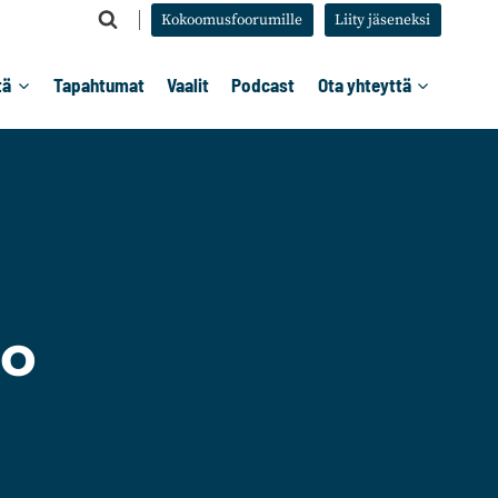
Kokoomusfoorumille
Liity jäseneksi
tä
Tapahtumat
Vaalit
Podcast
Ota yhteyttä
to