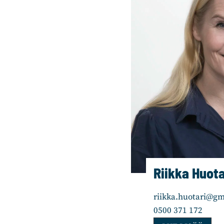
e
i
k
k
i
n
e
n
Riikka Huota
riikka.huotari@gm
0500 371 172