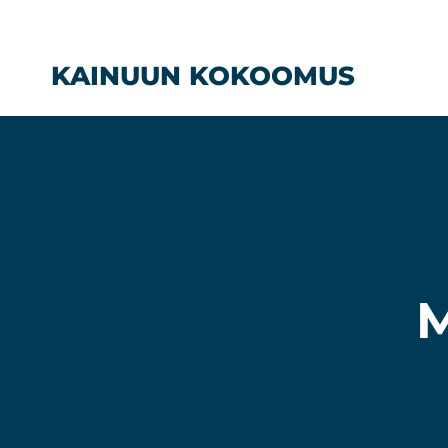
Siirry
sisältöön
KAINUUN KOKOOMUS
M