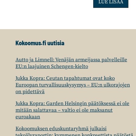
R
LUE LISÄÄ
i
i
k
k
Kokoomus.fi uutisia
a
H
u
Autto ja Limnell: Venäjän armeijassa palvelleille
EU:n laajuinen Schengen-kielto
o
t
Jukka Kopra: Ceutan tapahtumat ovat koko
a
Euroopan turvallisuuskysymys – EU:n ulkorajojen
on pidettävä
r
i
Jukka Kopra: Garden Helsingin päätöksessä ei ole
mitään salattavaa – valtio ei ole maksanut
euroakaan
Kokoomuksen eduskuntaryhmä julkaisi
tekoälyraportin: kymmenen konkreettista päätöstä