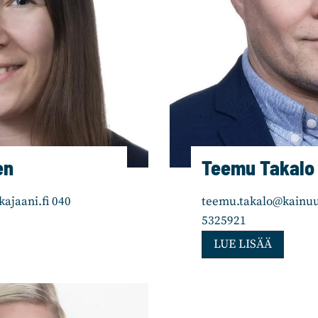
en
Teemu Takalo
ajaani.fi 040
teemu.takalo@kainuun
5325921
T
LUE LISÄÄ
e
e
m