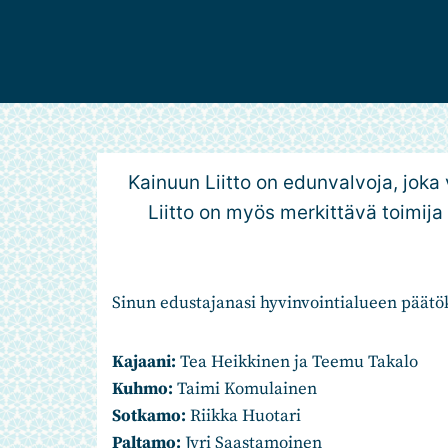
Kainuun Liitto on edunvalvoja, jok
Liitto on myös merkittävä toimij
Sinun edustajanasi hyvinvointialueen päätök
Kajaani:
Tea Heikkinen ja Teemu Takalo
Kuhmo:
Taimi Komulainen
Sotkamo:
Riikka Huotari
Paltamo:
Jyri Saastamoinen