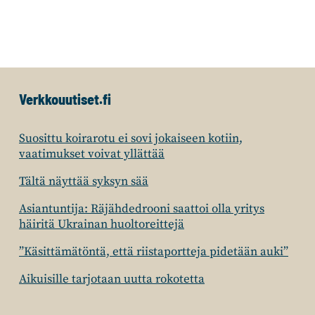
Verkkouutiset.fi
Suosittu koirarotu ei sovi jokaiseen kotiin,
vaatimukset voivat yllättää
Tältä näyttää syksyn sää
Asiantuntija: Räjähdedrooni saattoi olla yritys
häiritä Ukrainan huoltoreittejä
”Käsittämätöntä, että riistaportteja pidetään auki”
Aikuisille tarjotaan uutta rokotetta