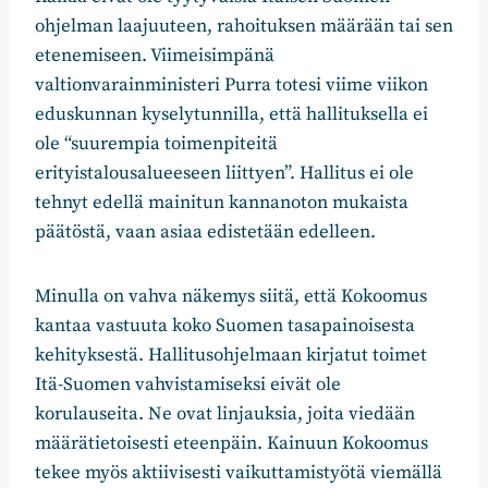
ohjelman laajuuteen, rahoituksen määrään tai sen
etenemiseen. Viimeisimpänä
valtionvarainministeri Purra totesi viime viikon
eduskunnan kyselytunnilla, että hallituksella ei
ole “suurempia toimenpiteitä
erityistalousalueeseen liittyen”. Hallitus ei ole
tehnyt edellä mainitun kannanoton mukaista
päätöstä, vaan asiaa edistetään edelleen.
Minulla on vahva näkemys siitä, että Kokoomus
kantaa vastuuta koko Suomen tasapainoisesta
kehityksestä. Hallitusohjelmaan kirjatut toimet
Itä-Suomen vahvistamiseksi eivät ole
korulauseita. Ne ovat linjauksia, joita viedään
määrätietoisesti eteenpäin. Kainuun Kokoomus
tekee myös aktiivisesti vaikuttamistyötä viemällä