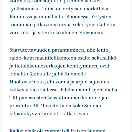
kotimaista omistajuutta ja ennen kaikkea
työllistämistä. Tämä on erityisen merkittävä
Kainuussa ja muualla Itä‑Suomessa. Yritysten
toiminnan jatkuvuus turvaa sekä työpaikat että
verotulot, ja siten koko alueen elinvoiman.
Saavutettavuuden parantaminen, niin lento-,
raide- kuin maantieliikenteen osalta sekä sähkö-
ja tietoliikenneverkkojen kehittyminen, ovat
elinehto Kainuulle ja Itä-Suomelle.
Huoltovarmuus, elinvoima ja arjen sujuvuus
kulkevat käsi kädessä. Edellä mainittujen ohella
TKI-panostusten kasvattaminen kohti neljän
prosentin BKT-tavoitetta on koko Suomen
kilpailukyvyn kannalta ratkaisevaa.
Kaikki eivät ole tyytyväisiä Itäisen Suomen