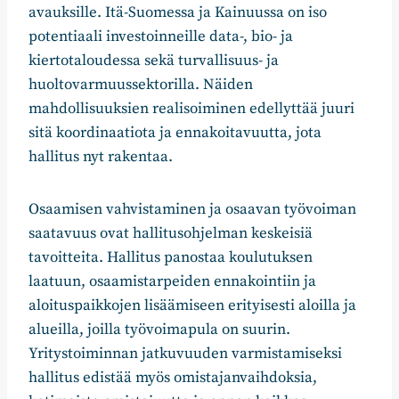
avauksille. Itä-Suomessa ja Kainuussa on iso
potentiaali investoinneille data-, bio- ja
kiertotaloudessa sekä turvallisuus- ja
huoltovarmuussektorilla. Näiden
mahdollisuuksien realisoiminen edellyttää juuri
sitä koordinaatiota ja ennakoitavuutta, jota
hallitus nyt rakentaa.
Osaamisen vahvistaminen ja osaavan työvoiman
saatavuus ovat hallitusohjelman keskeisiä
tavoitteita. Hallitus panostaa koulutuksen
laatuun, osaamistarpeiden ennakointiin ja
aloituspaikkojen lisäämiseen erityisesti aloilla ja
alueilla, joilla työvoimapula on suurin.
Yritystoiminnan jatkuvuuden varmistamiseksi
hallitus edistää myös omistajanvaihdoksia,