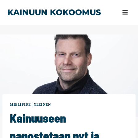
Siirry
KAINUUN KOKOOMUS
sisältöön
MIELIPIDE
|
YLEINEN
Kainuuseen
panostetaan nyt ja