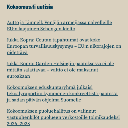
Kokoomus.fi uutisia
Autto ja Limnell: Venäjän armeijassa palvelleille
EU:n laajuinen Schengen-kielto
Jukka Kopra: Ceutan tapahtumat ovat koko
Euroopan turvallisuuskysymys – EU:n ulkorajojen on
pidettävä
Jukka Kopra: Garden Helsingin päätöksessä ei ole
mitään salattavaa – valtio ei ole maksanut
euroakaan
Kokoomuksen eduskuntaryhmä julkaisi
tekoälyraportin: kymmenen konkreettista päätöstä
ja sadan päivän ohjelma Suomelle
Kokoomuksen puoluehallitus on valinnut
vastuuhenkilöt puolueen verkostoille toimikaudeksi
2026–2028