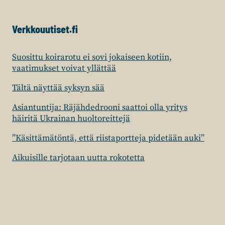
Verkkouutiset.fi
Suosittu koirarotu ei sovi jokaiseen kotiin,
vaatimukset voivat yllättää
Tältä näyttää syksyn sää
Asiantuntija: Räjähdedrooni saattoi olla yritys
häiritä Ukrainan huoltoreittejä
”Käsittämätöntä, että riistaportteja pidetään auki”
Aikuisille tarjotaan uutta rokotetta