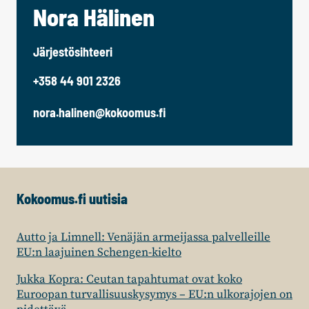
Nora Hälinen
Järjestösihteeri
+358 44 901 2326
nora.halinen@kokoomus.fi
Kokoomus.fi uutisia
Autto ja Limnell: Venäjän armeijassa palvelleille
EU:n laajuinen Schengen-kielto
Jukka Kopra: Ceutan tapahtumat ovat koko
Euroopan turvallisuuskysymys – EU:n ulkorajojen on