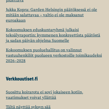
pidettävä
Jukka Kopra: Garden Helsingin päätöksessä ei ole
mitään salattavaa – valtio ei ole maksanut
euroakaan
Kokoomuksen eduskuntaryhmä julkaisi
tekoälyraportin: kymmenen konkreettista päätöstä
ja sadan päivän ohjelma Suomelle
Kokoomuksen puoluehallitus on valinnut
vastuuhenkilöt puolueen verkostoille toimikaudeksi
2026–2028
Verkkouutiset.fi
Suosittu koirarotu ei sovi jokaiseen kotiin,
vaatimukset voivat yllättää
Tältä näyttää syksyn sää