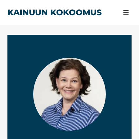
Siirry
KAINUUN KOKOOMUS
sisältöön