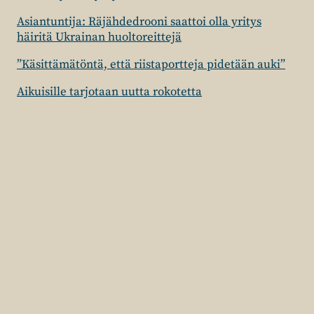
Asiantuntija: Räjähdedrooni saattoi olla yritys
häiritä Ukrainan huoltoreittejä
”Käsittämätöntä, että riistaportteja pidetään auki”
Aikuisille tarjotaan uutta rokotetta