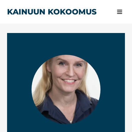
Siirry
KAINUUN KOKOOMUS
sisältöön