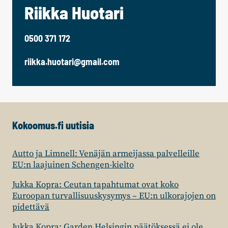
Riikka Huotari
0500 371 172
riikka.huotari@gmail.com
Kokoomus.fi uutisia
Autto ja Limnell: Venäjän armeijassa palvelleille
EU:n laajuinen Schengen-kielto
Jukka Kopra: Ceutan tapahtumat ovat koko
Euroopan turvallisuuskysymys – EU:n ulkorajojen on
pidettävä
Jukka Kopra: Garden Helsingin päätöksessä ei ole