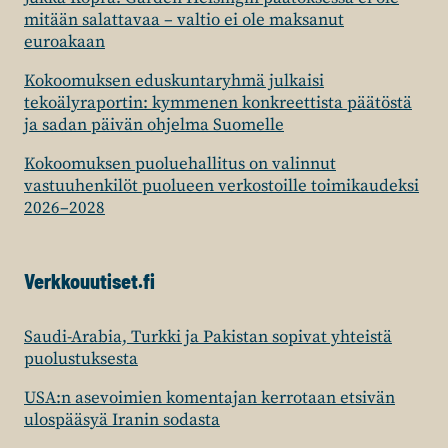
mitään salattavaa – valtio ei ole maksanut
euroakaan
Kokoomuksen eduskuntaryhmä julkaisi
tekoälyraportin: kymmenen konkreettista päätöstä
ja sadan päivän ohjelma Suomelle
Kokoomuksen puoluehallitus on valinnut
vastuuhenkilöt puolueen verkostoille toimikaudeksi
2026–2028
Verkkouutiset.fi
Saudi-Arabia, Turkki ja Pakistan sopivat yhteistä
puolustuksesta
USA:n asevoimien komentajan kerrotaan etsivän
ulospääsyä Iranin sodasta