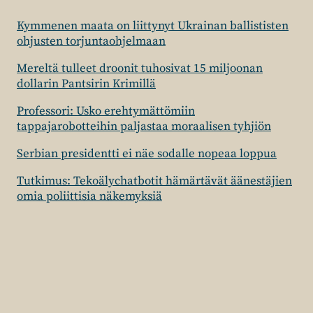
Kymmenen maata on liittynyt Ukrainan ballististen
ohjusten torjuntaohjelmaan
Mereltä tulleet droonit tuhosivat 15 miljoonan
dollarin Pantsirin Krimillä
Professori: Usko erehtymättömiin
tappajarobotteihin paljastaa moraalisen tyhjiön
Serbian presidentti ei näe sodalle nopeaa loppua
Tutkimus: Tekoälychatbotit hämärtävät äänestäjien
omia poliittisia näkemyksiä