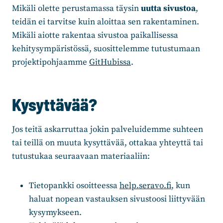
Mikäli olette perustamassa täysin
uutta sivustoa
,
teidän ei tarvitse kuin aloittaa sen rakentaminen.
Mikäli aiotte rakentaa sivustoa paikallisessa
kehitysympäristössä, suosittelemme tutustumaan
projektipohjaamme
GitHubissa
.
Kysyttävää?
Jos teitä askarruttaa jokin palveluidemme suhteen
tai teillä on muuta kysyttävää, ottakaa yhteyttä tai
tutustukaa seuraavaan materiaaliin:
Tietopankki osoitteessa
help.seravo.fi
, kun
haluat nopean vastauksen sivustoosi liittyvään
kysymykseen.