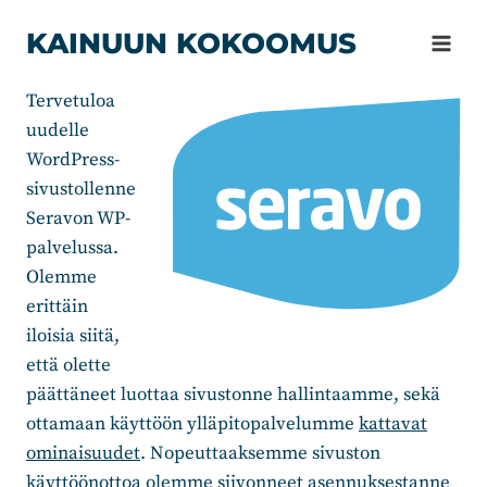
Siirry
KAINUUN KOKOOMUS
sisältöön
Tervetuloa
uudelle
WordPress-
sivustollenne
Seravon WP-
palvelussa.
Olemme
erittäin
iloisia siitä,
että olette
päättäneet luottaa sivustonne hallintaamme, sekä
ottamaan käyttöön ylläpitopalvelumme
kattavat
ominaisuudet
. Nopeuttaaksemme sivuston
käyttöönottoa olemme siivonneet asennuksestanne