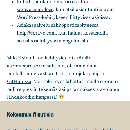
Kehittäjädokumentaatio osoitteessa
seravo.com/docs
, kun etsit asiantuntija-apua
WordPress-kehitykseen liittyvissä asioissa.
Asiakaspalvelu sähköpostiosoitteessa
help@seravo.com
, kun haluat keskustella
sivustoosi liittyvästä ongelmasta.
Mikäli sinulla on kehitysideoita tämän
asennusprosessin suhteen, otamme niitä
mielellämme vastaan tämän projektipohjan
GitHubissa
. Voit toki myös lähettää meille suoraan
pull requestin tekemästäsi parannuksesta
avoimen
lähdekoodin
hengessä!
Kokoomus.fi uutisia