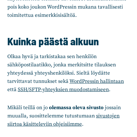
pois koko joukon WordPressin mukana tavallisesti
toimitettua esimerkkisisältöä.
Kuinka päästä alkuun
Olkaa hyvä ja tarkistakaa sen henkilön
sähköpostilaatikko, jonka merkitsitte tilauksen
yhteydessä yhteyshenkilöksi. Sieltä löydätte
tarvittavat tunnukset sekä
WordPressin hallintaan
että
SSH/SFTP-yhteyksien muodostamiseen
.
Mikäli teillä on jo
olemassa oleva sivusto
jossain
muualla, suosittelemme tutustumaan
sivustojen
siirtoa käsitteleviin ohjeisiimme
.