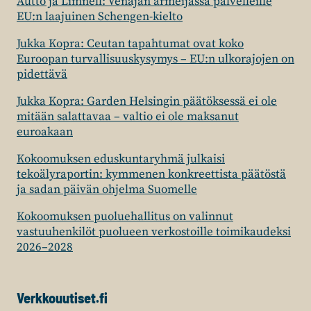
Autto ja Limnell: Venäjän armeijassa palvelleille
EU:n laajuinen Schengen-kielto
Jukka Kopra: Ceutan tapahtumat ovat koko
Euroopan turvallisuuskysymys – EU:n ulkorajojen on
pidettävä
Jukka Kopra: Garden Helsingin päätöksessä ei ole
mitään salattavaa – valtio ei ole maksanut
euroakaan
Kokoomuksen eduskuntaryhmä julkaisi
tekoälyraportin: kymmenen konkreettista päätöstä
ja sadan päivän ohjelma Suomelle
Kokoomuksen puoluehallitus on valinnut
vastuuhenkilöt puolueen verkostoille toimikaudeksi
2026–2028
Verkkouutiset.fi