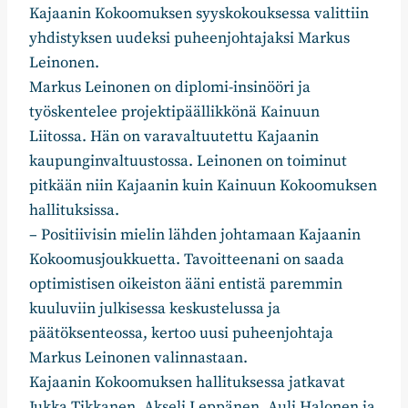
Kajaanin Kokoomuksen syyskokouksessa valittiin
yhdistyksen uudeksi puheenjohtajaksi Markus
Leinonen.
Markus Leinonen on diplomi-insinööri ja
työskentelee projektipäällikkönä Kainuun
Liitossa. Hän on varavaltuutettu Kajaanin
kaupunginvaltuustossa. Leinonen on toiminut
pitkään niin Kajaanin kuin Kainuun Kokoomuksen
hallituksissa.
– Positiivisin mielin lähden johtamaan Kajaanin
Kokoomusjoukkuetta. Tavoitteenani on saada
optimistisen oikeiston ääni entistä paremmin
kuuluviin julkisessa keskustelussa ja
päätöksenteossa, kertoo uusi puheenjohtaja
Markus Leinonen valinnastaan.
Kajaanin Kokoomuksen hallituksessa jatkavat
Jukka Tikkanen, Akseli Leppänen, Auli Halonen ja