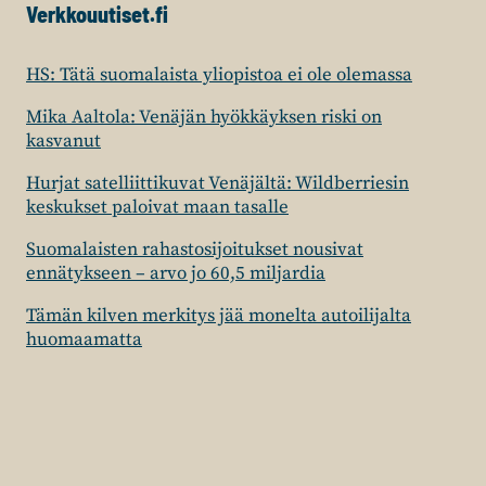
Verkkouutiset.fi
HS: Tätä suomalaista yliopistoa ei ole olemassa
Mika Aaltola: Venäjän hyökkäyksen riski on
kasvanut
Hurjat satelliittikuvat Venäjältä: Wildberriesin
keskukset paloivat maan tasalle
Suomalaisten rahastosijoitukset nousivat
ennätykseen – arvo jo 60,5 miljardia
Tämän kilven merkitys jää monelta autoilijalta
huomaamatta