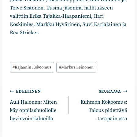
Toivo Sistonen. Uusina jäseninä hallitukseen
valittiin Erika Tajakka-Haapaniemi, Ilari
Koskimies, Markku Hyvärinen, Suvi Karjalainen ja
Rea Stricker.
Avainsanat:
#
Kajaanin Kokoomus
#
Markus Leinonen
Artikkelien
EDELLINEN
SEURAAVA
Auli Halonen: Miten
Kuhmon Kokoomus:
selaus
käy oppilashuollolle
Talous pidettävä
hyvinvointialueilla
tasapainossa