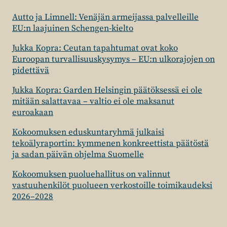
Autto ja Limnell: Venäjän armeijassa palvelleille
EU:n laajuinen Schengen-kielto
Jukka Kopra: Ceutan tapahtumat ovat koko
Euroopan turvallisuuskysymys – EU:n ulkorajojen on
pidettävä
Jukka Kopra: Garden Helsingin päätöksessä ei ole
mitään salattavaa – valtio ei ole maksanut
euroakaan
Kokoomuksen eduskuntaryhmä julkaisi
tekoälyraportin: kymmenen konkreettista päätöstä
ja sadan päivän ohjelma Suomelle
Kokoomuksen puoluehallitus on valinnut
vastuuhenkilöt puolueen verkostoille toimikaudeksi
2026–2028