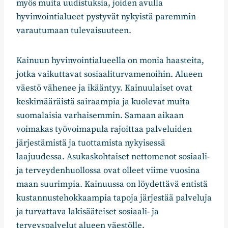
myös muita uudistuksia, joiden avulla
hyvinvointialueet pystyvät nykyistä paremmin
varautumaan tulevaisuuteen.
Kainuun hyvinvointialueella on monia haasteita,
jotka vaikuttavat sosiaaliturvamenoihin. Alueen
väestö vähenee ja ikääntyy. Kainuulaiset ovat
keskimääräistä sairaampia ja kuolevat muita
suomalaisia varhaisemmin. Samaan aikaan
voimakas työvoimapula rajoittaa palveluiden
järjestämistä ja tuottamista nykyisessä
laajuudessa. Asukaskohtaiset nettomenot sosiaali-
ja terveydenhuollossa ovat olleet viime vuosina
maan suurimpia. Kainuussa on löydettävä entistä
kustannustehokkaampia tapoja järjestää palveluja
ja turvattava lakisääteiset sosiaali- ja
terveyspalvelut alueen väestölle.