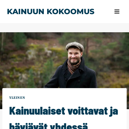
Siirry
KAINUUN KOKOOMUS
sisältöön
YLEINEN
Kainuulaiset voittavat ja
häviävät yhdessä