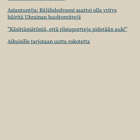
Asiantuntija: Räjähdedrooni saattoi olla yritys
häiritä Ukrainan huoltoreittejä
”Käsittämätöntä, että riistaportteja pidetään auki”
Aikuisille tarjotaan uutta rokotetta