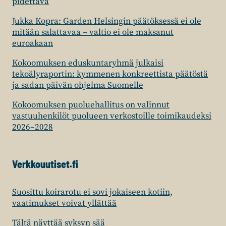
pidettävä
Jukka Kopra: Garden Helsingin päätöksessä ei ole
mitään salattavaa – valtio ei ole maksanut
euroakaan
Kokoomuksen eduskuntaryhmä julkaisi
tekoälyraportin: kymmenen konkreettista päätöstä
ja sadan päivän ohjelma Suomelle
Kokoomuksen puoluehallitus on valinnut
vastuuhenkilöt puolueen verkostoille toimikaudeksi
2026–2028
Verkkouutiset.fi
Suosittu koirarotu ei sovi jokaiseen kotiin,
vaatimukset voivat yllättää
Tältä näyttää syksyn sää