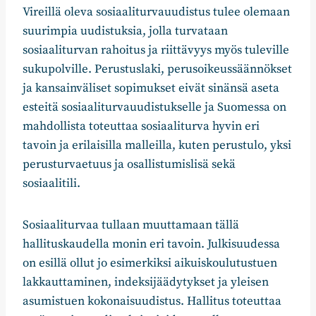
Vireillä oleva sosiaaliturvauudistus tulee olemaan
suurimpia uudistuksia, jolla turvataan
sosiaaliturvan rahoitus ja riittävyys myös tuleville
sukupolville. Perustuslaki, perusoikeussäännökset
ja kansainväliset sopimukset eivät sinänsä aseta
esteitä sosiaaliturvauudistukselle ja Suomessa on
mahdollista toteuttaa sosiaaliturva hyvin eri
tavoin ja erilaisilla malleilla, kuten perustulo, yksi
perusturvaetuus ja osallistumislisä sekä
sosiaalitili.
Sosiaaliturvaa tullaan muuttamaan tällä
hallituskaudella monin eri tavoin. Julkisuudessa
on esillä ollut jo esimerkiksi aikuiskoulutustuen
lakkauttaminen, indeksijäädytykset ja yleisen
asumistuen kokonaisuudistus. Hallitus toteuttaa