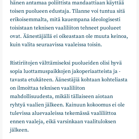
hänen antamaa poliittista mandaattiaan käyttää
toisen puolueen edustaja. Tilanne voi tuntua sitä
erikoisemmalta, mitä kauempana ideologisesti
toisistaan teknisen vaaliliiton tehneet puolueet
ovat. Äänestäjällä ei oikeastaan ole muuta keinoa,
kuin valita seuraavissa vaaleissa toisin.
Ristiriitojen välttämiseksi puolueiden olisi hyvä
sopia luottamuspaikkojen jakoperiaatteista ja -
tavasta etukäteen. Äänestäjiä kohtaan kohteliasta
on ilmoittaa teknisen vaaliliiton
mahdollisuudesta, mikäli tällaiseen aiotaan
ryhtyä vaalien jälkeen. Kainuun kokoomus ei ole
tulevissa aluevaaleissa tekemässä vaaliliittoa
ennen vaaleja, eikä varsinkaan vaalituloksen
jälkeen.