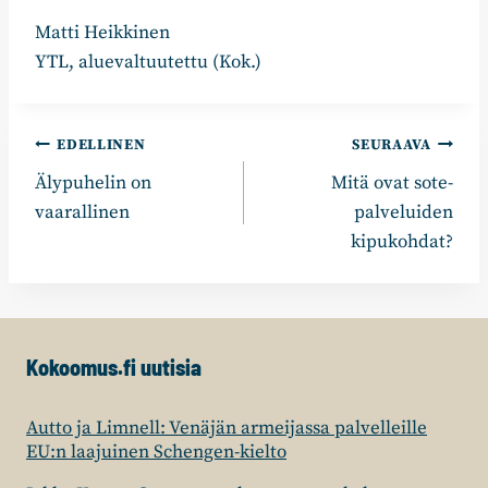
Matti Heikkinen
YTL, aluevaltuutettu (Kok.)
Artikkelien
EDELLINEN
SEURAAVA
Älypuhelin on
Mitä ovat sote-
selaus
vaarallinen
palveluiden
kipukohdat?
Kokoomus.fi uutisia
Autto ja Limnell: Venäjän armeijassa palvelleille
EU:n laajuinen Schengen-kielto