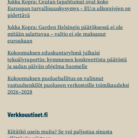
Jukka Kopra: Ceutan tapahtumat ovat koko
Euroopan turvallisuuskysymys – EU:n ulkorajojen on
pidettävä
Jukka Kopra: Garden Helsingin päätöksessä ei ole
mitään salattavaa – valtio ei ole maksanut
euroakaan
Kokoomuksen eduskuntaryhmä julkaisi
tekoälyraportin: kymmenen konkreettista päätöstä
ja sadan päivän ohjelma Suomelle
Kokoomuksen puoluehallitus on valinnut
vastuuhenkilöt puolueen verkostoille toimikaudeksi
2026–2028
Verkkouutiset.fi
Kiitätkö usein muita? Se voi paljastaa sinusta