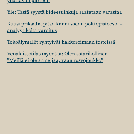
yllättävän piirteen
Yle: Tästä syystä bideesuihkuja saatetaan varastaa
Kuusi prikaatia pitää kiinni sodan polttopisteestä –
analyytikolta varoitus
Tekoälymallit ryhtyivät hakkeroimaan testeissä
Venäläissotilas myöntää: Olen sotarikollinen –
”Meillä ei ole armeijaa, vaan rosvojoukko”