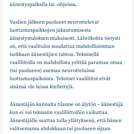
äänestyspaikalla tai -ohjeissa.
Vaalien jälkeen puolueet neuvottelevat
luottamuspaikkojen jakautumisesta
äänestystuloksen mukaisesti. Lähtökohta tietysti
on, että vaalitulos noudattaa mahdollisimman
tarkkaan äänestäjien tahtoa. Teknisellä
vaaliliitolla on mahdollista yrittää parantaa omaa
(tai puolueen) asemaa neuvotteluissa
luottamuspaikoista. Tekniset vaaliliitot eivät
sinänsä ole laissa kiellettyjä.
Äänestäjän kannalta tilanne on älytön – äänestäjä
kun ei voi teknisiin vaaliliittoihin vaikuttaa.
Äänestäjälle saattaa tulla yllätyksenä, että hänen
valitsemansa ehdokkaan tai puolueen sijaan