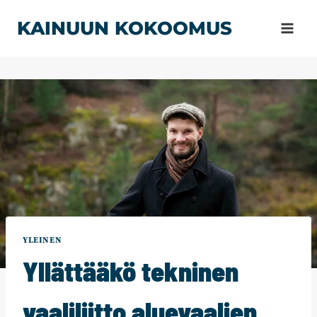
Siirry
KAINUUN KOKOOMUS
sisältöön
YLEINEN
Yllättääkö tekninen
vaaliliitto aluevaalien