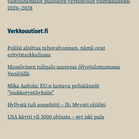
vastuuhenkilöt puolueen verkostoille toimikaudeksi
2026–2028
Verkkouutiset.fi
Poliisi aloittaa tehovalvonnan, nämä ovat
erityistarkkailussa
Massiivinen tulipalo suuressa öljynjalostamossa
Venäjällä
Mika Aaltola: EU:n luotava pelisäännöt
”joukkoryntäyksiin”
Hyllystä tuli somehitti – IS: Myynti räjähti
USA käytti yli 3000 ohjusta – nyt iski pula