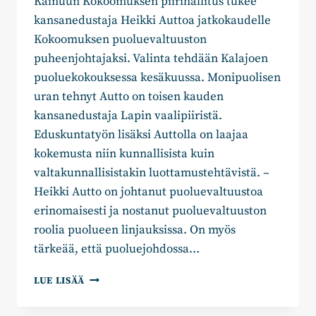
Kainuun Kokoomuksen piirihallitus tukee
kansanedustaja Heikki Auttoa jatkokaudelle
Kokoomuksen puoluevaltuuston
puheenjohtajaksi. Valinta tehdään Kalajoen
puoluekokouksessa kesäkuussa. Monipuolisen
uran tehnyt Autto on toisen kauden
kansanedustaja Lapin vaalipiiristä.
Eduskuntatyön lisäksi Auttolla on laajaa
kokemusta niin kunnallisista kuin
valtakunnallisistakin luottamustehtävistä. –
Heikki Autto on johtanut puoluevaltuustoa
erinomaisesti ja nostanut puoluevaltuuston
roolia puolueen linjauksissa. On myös
tärkeää, että puoluejohdossa…
KAINUUN
LUE LISÄÄ
KOKOOMUS
TUKEE