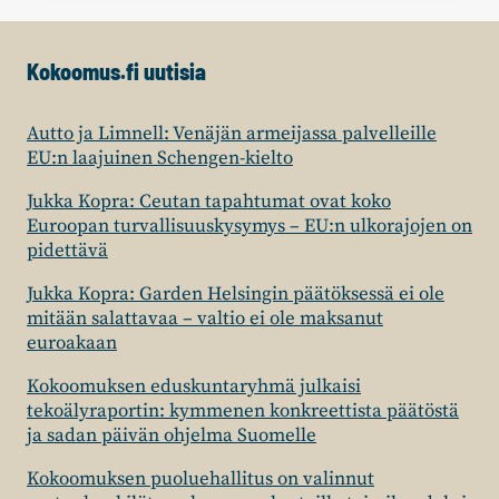
AUTTOA
JATKOKAUDELLE
PUOLUEVALTUUSTON
Kokoomus.fi uutisia
JOHTOON
Autto ja Limnell: Venäjän armeijassa palvelleille
EU:n laajuinen Schengen-kielto
Jukka Kopra: Ceutan tapahtumat ovat koko
Euroopan turvallisuuskysymys – EU:n ulkorajojen on
pidettävä
Jukka Kopra: Garden Helsingin päätöksessä ei ole
mitään salattavaa – valtio ei ole maksanut
euroakaan
Kokoomuksen eduskuntaryhmä julkaisi
tekoälyraportin: kymmenen konkreettista päätöstä
ja sadan päivän ohjelma Suomelle
Kokoomuksen puoluehallitus on valinnut