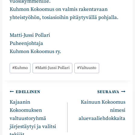
vuosikymmenille.
Kuhmon Kokoomus on valmis rakentavaan
yhteistyöhön, tosiasioihin pitäytyvällä pohjalla.
Matti-Jussi Pollari
Puheenjohtaja
Kuhmon Kokoomus ry.
Avainsanat:
#
Kuhmo
#
Matti-Jussi Pollari
#
Valtuusto
Artikkelien
EDELLINEN
SEURAAVA
Kajaanin
Kainuun Kokoomus
selaus
Kokoomuksen
nimesi
valtuustoryhmä
aluevaaliehdokkaita
järjestäytyi ja valitsi
tekijät