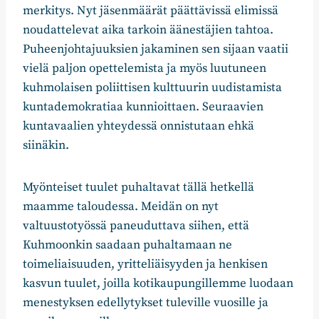
merkitys. Nyt jäsenmäärät päättävissä elimissä
noudattelevat aika tarkoin äänestäjien tahtoa.
Puheenjohtajuuksien jakaminen sen sijaan vaatii
vielä paljon opettelemista ja myös luutuneen
kuhmolaisen poliittisen kulttuurin uudistamista
kuntademokratiaa kunnioittaen. Seuraavien
kuntavaalien yhteydessä onnistutaan ehkä
siinäkin.
Myönteiset tuulet puhaltavat tällä hetkellä
maamme taloudessa. Meidän on nyt
valtuustotyössä paneuduttava siihen, että
Kuhmoonkin saadaan puhaltamaan ne
toimeliaisuuden, yritteliäisyyden ja henkisen
kasvun tuulet, joilla kotikaupungillemme luodaan
menestyksen edellytykset tuleville vuosille ja