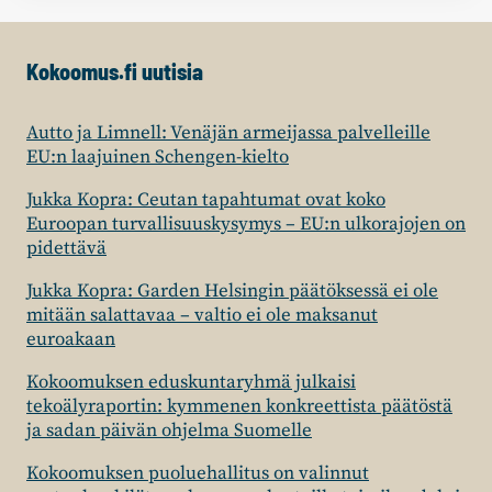
Kokoomus.fi uutisia
Autto ja Limnell: Venäjän armeijassa palvelleille
EU:n laajuinen Schengen-kielto
Jukka Kopra: Ceutan tapahtumat ovat koko
Euroopan turvallisuuskysymys – EU:n ulkorajojen on
pidettävä
Jukka Kopra: Garden Helsingin päätöksessä ei ole
mitään salattavaa – valtio ei ole maksanut
euroakaan
Kokoomuksen eduskuntaryhmä julkaisi
tekoälyraportin: kymmenen konkreettista päätöstä
ja sadan päivän ohjelma Suomelle
Kokoomuksen puoluehallitus on valinnut