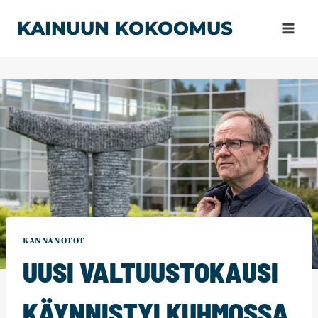
Siirry
KAINUUN KOKOOMUS
sisältöön
KANNANOTOT
UUSI VALTUUSTOKAUSI
KÄYNNISTYI KUHMOSSA