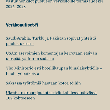
vastuuhenkilöt puolueen verkostoille toimikaudeksi
2026–2028
Verkkouutiset.fi
Saudi-Arabia, Turkki ja Pakistan sopivat yhteistä
puolustuksesta
USA:n asevoimien komentajan kerrotaan etsivän
ulospääsyä Iranin sodasta
Yle: Ministeriö esti hotellikaupan kiinalaisyhtiölle –
huoli työpaikoista
Saksassa työttömiä haetaan kotoa töihin
Ukrainan droonijoukot iskivät kahdessa päivässä
102 kohteeseen