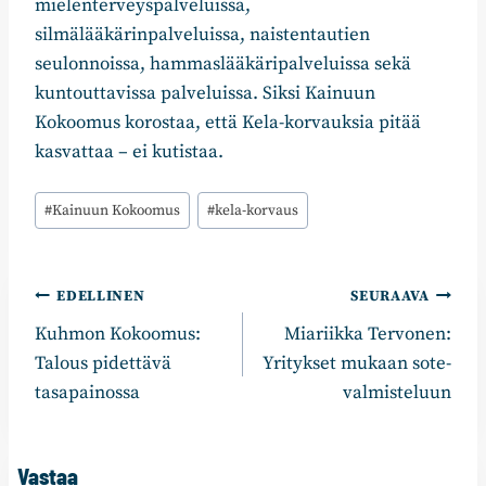
mielenterveyspalveluissa,
silmälääkärinpalveluissa, naistentautien
seulonnoissa, hammaslääkäripalveluissa sekä
kuntouttavissa palveluissa. Siksi Kainuun
Kokoomus korostaa, että Kela-korvauksia pitää
kasvattaa – ei kutistaa.
Avainsanat:
#
Kainuun Kokoomus
#
kela-korvaus
Artikkelien
EDELLINEN
SEURAAVA
Kuhmon Kokoomus:
Miariikka Tervonen:
selaus
Talous pidettävä
Yritykset mukaan sote-
tasapainossa
valmisteluun
Vastaa