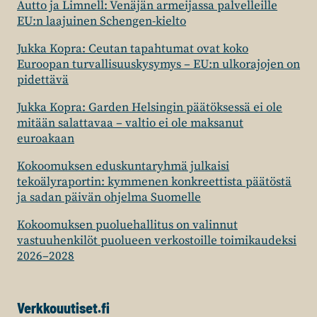
Autto ja Limnell: Venäjän armeijassa palvelleille
EU:n laajuinen Schengen-kielto
Jukka Kopra: Ceutan tapahtumat ovat koko
Euroopan turvallisuuskysymys – EU:n ulkorajojen on
pidettävä
Jukka Kopra: Garden Helsingin päätöksessä ei ole
mitään salattavaa – valtio ei ole maksanut
euroakaan
Kokoomuksen eduskuntaryhmä julkaisi
tekoälyraportin: kymmenen konkreettista päätöstä
ja sadan päivän ohjelma Suomelle
Kokoomuksen puoluehallitus on valinnut
vastuuhenkilöt puolueen verkostoille toimikaudeksi
2026–2028
Verkkouutiset.fi