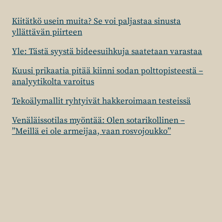
Kiitätkö usein muita? Se voi paljastaa sinusta
yllättävän piirteen
Yle: Tästä syystä bideesuihkuja saatetaan varastaa
Kuusi prikaatia pitää kiinni sodan polttopisteestä –
analyytikolta varoitus
Tekoälymallit ryhtyivät hakkeroimaan testeissä
Venäläissotilas myöntää: Olen sotarikollinen –
”Meillä ei ole armeijaa, vaan rosvojoukko”