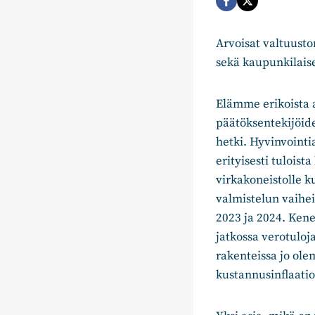
Arvoisat valtuusto
sekä kaupunkilaise
Elämme erikoista a
päätöksentekijöide
hetki. Hyvinvoint
erityisesti tuloist
virkakoneistolle 
valmistelun vaihei
2023 ja 2024. Kene
jatkossa verotuloj
rakenteissa jo ole
kustannusinflaati