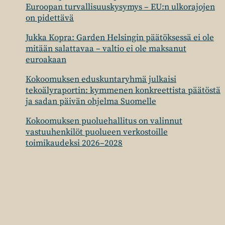
Euroopan turvallisuuskysymys – EU:n ulkorajojen
on pidettävä
Jukka Kopra: Garden Helsingin päätöksessä ei ole
mitään salattavaa – valtio ei ole maksanut
euroakaan
Kokoomuksen eduskuntaryhmä julkaisi
tekoälyraportin: kymmenen konkreettista päätöstä
ja sadan päivän ohjelma Suomelle
Kokoomuksen puoluehallitus on valinnut
vastuuhenkilöt puolueen verkostoille
toimikaudeksi 2026–2028