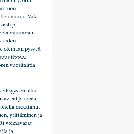
tiedetty, että
nottuen
lle muuton. Väki
ästi jo
 vielä muutaman
 vuoden
lee olemaan pysyvä
osuus tippuu
psen vuositahtia.
öllisyys on ollut
kavasti ja uusia
n ohella muuttanut
nen, yrittäminen ja
ät voimavarat
jia ja