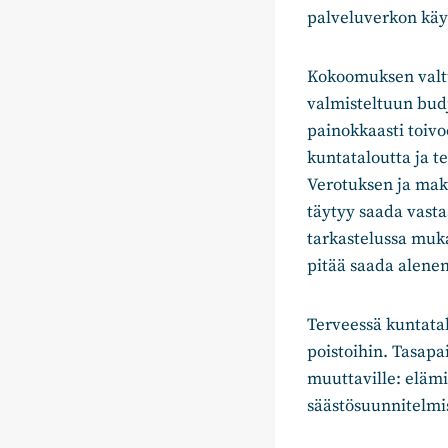
palveluverkon käyt
Kokoomuksen valt
valmisteltuun bud
painokkaasti toivo
kuntataloutta ja t
Verotuksen ja maks
täytyy saada vasta
tarkastelussa muka
pitää saada alenem
Terveessä kuntatal
poistoihin. Tasapa
muuttaville: elämis
säästösuunnitelmist