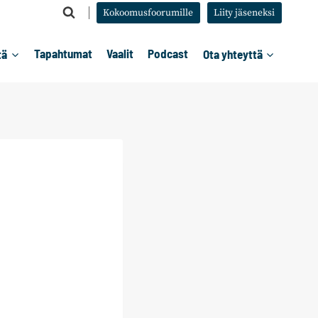
Kokoomusfoorumille
Liity jäseneksi
tä
Tapahtumat
Vaalit
Podcast
Ota yhteyttä