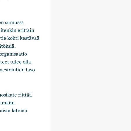
en sumussa
tenkin erittäin
tie kohti kestävää
ätöksiä.
organisaatio
eet tulee olla
vestointien taso
osikate riittää
punkiin
aista kitinää