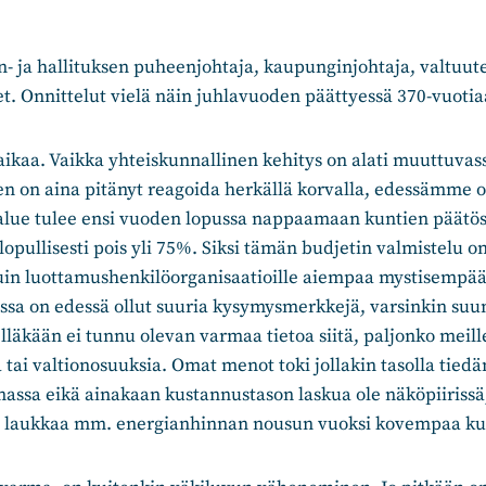
n- ja hallituksen puheenjohtaja, kaupunginjohtaja, valtuute
t. Onnittelut vielä näin juhlavuoden päättyessä 370-vuotiaa
ikaa. Vaikka yhteiskunnallinen kehitys on alati muuttuvass
n on aina pitänyt reagoida herkällä korvalla, edessämme on
ialue tulee ensi vuoden lopussa nappaamaan kuntien päätösv
a lopullisesti pois yli 75%. Siksi tämän budjetin valmistelu on
kuin luottamushenkilöorganisaatioille aiempaa mystisempää 
ssa on edessä ollut suuria kysymysmerkkejä, varsinkin suun
lläkään ei tunnu olevan varmaa tietoa siitä, paljonko meill
a tai valtionosuuksia. Omat menot toki jollakin tasolla tie
massa eikä ainakaan kustannustason laskua ole näköpiirissä
o laukkaa mm. energianhinnan nousun vuoksi kovempaa kui