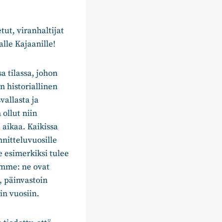
tut, viranhaltijat
lle Kajaanille!
a tilassa, johon
 historiallinen
allasta ja
 ollut niin
aikaa. Kaikissa
nitteluvuosille
e esimerkiksi tulee
dämme: ne ovat
, päinvastoin
n vuosiin.