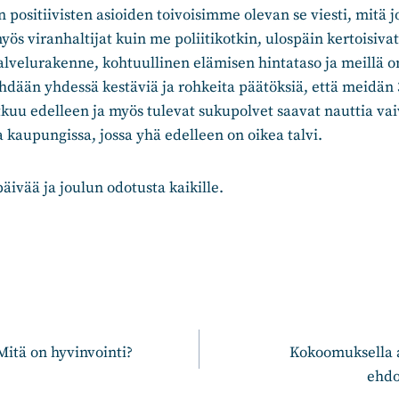
n positiivisten asioiden toivoisimme olevan se viesti, mitä 
ös viranhaltijat kuin me poliitikotkin, ulospäin kertoisivat
velurakenne, kohtuullinen elämisen hintataso ja meillä on
hdään yhdessä kestäviä ja rohkeita päätöksiä, että meidän
kuu edelleen ja myös tulevat sukupolvet saavat nauttia vai
 kaupungissa, jossa yhä edelleen on oikea talvi.
ivää ja joulun odotusta kaikille.
n
Mitä on hyvinvointi?
Kokoomuksella a
ehdo