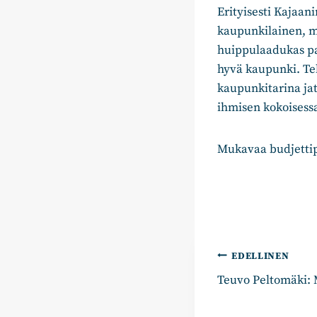
Erityisesti Kajaani
kaupunkilainen, my
huippulaadukas pal
hyvä kaupunki. Te
kaupunkitarina jat
ihmisen kokoisessa
Mukavaa budjettipä
Artikkelie
EDELLINEN
Teuvo Peltomäki: 
selaus