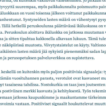
 varma, on kuitenkin väkiluvun väheneminen. Jo pitkään on 
ntyvyyttä suurempaa, myös paikkakunnalta poismuutto pai
äluokkaan on vuosi toisensa jälkeen voittanut paikkakunna
vanhentunut. Syntyneiden lasten määrä on vähentynyt pysyv
Tällä hetkellä peruskoulunsa päättävässä ikäluokassa on
sta. Peruskoulun aloittava ikäluokka on jatkossa muutaman
a ja sitten tipahtaa kakkosella alkavaan lukuun. Tämä tu
e näköpiirissä muutosta. Viivytystaistelut on käyty. Valtion
alaikäisten lasten määrä jää nykyistä pienemmäksi sadan la
n ja perusopetuksen palveluverkkoa on supistettava.
eskellä on kuitenkin myös paljon positiivisia signaaleja: ty
tämän vuosituhannen parasta, verotulot ovat kasvaneet mu
nyt tasaisessa tahdissa. Nostokurkia on taas joen joutsente
na postiviinen merkki kasvusta ja kehityksestä. Työn tekemi
 olemaan jatkossa kaupunkimme ja maakuntamme tärkeimm
svoimia vastaan. Positiiviset signaalit houkuttelevat muutta