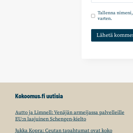
Tallenna nimeni,
varten.
Kokoomus.fi uutisia
Autto ja Limnell: Venäjän armeijassa palvelleille
EU:n laajuinen Schengen-kielto
Jukka Kopra: Ceutan tapahtumat ovat koko