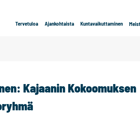
Tervetuloa
Ajankohtaista
Kuntavaikuttaminen
Meis
onen: Kajaanin Kokoomuksen
toryhmä