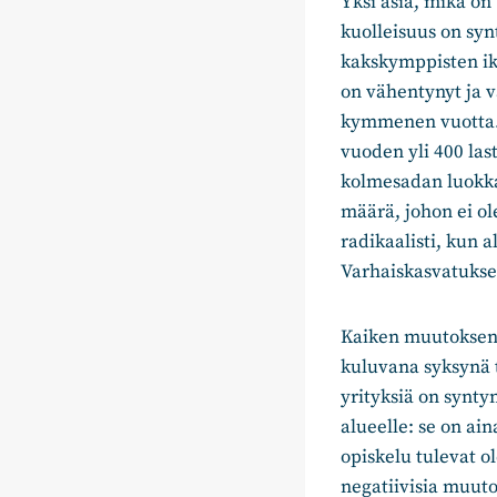
Yksi asia, mikä on
kuolleisuus on sy
kakskymppisten ik
on vähentynyt ja 
kymmenen vuotta. 
vuoden yli 400 la
kolmesadan luokka
määrä, johon ei ol
radikaalisti, kun 
Varhaiskasvatukse
Kaiken muutoksen k
kuluvana syksynä 
yrityksiä on synty
alueelle: se on ai
opiskelu tulevat
negatiivisia muuto