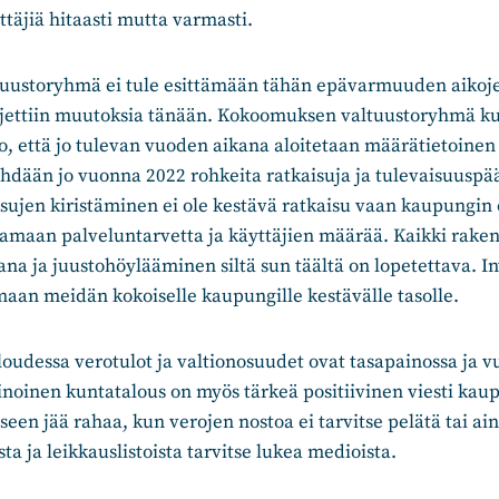
täjiä hitaasti mutta varmasti.
uustoryhmä ei tule esittämään tähän epävarmuuden aikoj
jettiin muutoksia tänään. Kokoomuksen valtuustoryhmä kui
o, että jo tulevan vuoden aikana aloitetaan määrätietoinen 
ehdään jo vuonna 2022 rohkeita ratkaisuja ja tulevaisuuspä
ujen kiristäminen ei ole kestävä ratkaisu vaan kaupungin 
amaan palveluntarvetta ja käyttäjien määrää. Kaikki rakent
na ja juustohöylääminen siltä sun täältä on lopetettava. In
aan meidän kokoiselle kaupungille kestävälle tasolle.
oudessa verotulot ja valtionosuudet ovat tasapainossa ja vu
inoinen kuntatalous on myös tärkeä positiivinen viesti kau
een jää rahaa, kun verojen nostoa ei tarvitse pelätä tai ain
a ja leikkauslistoista tarvitse lukea medioista.