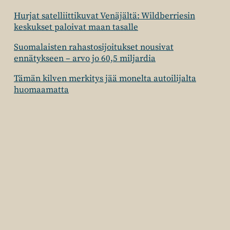
Hurjat satelliittikuvat Venäjältä: Wildberriesin
keskukset paloivat maan tasalle
Suomalaisten rahastosijoitukset nousivat
ennätykseen – arvo jo 60,5 miljardia
Tämän kilven merkitys jää monelta autoilijalta
huomaamatta