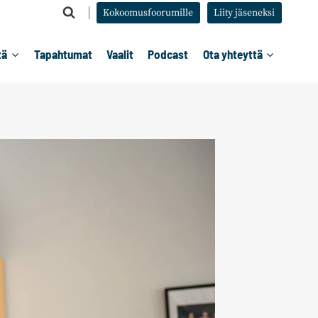
Kokoomusfoorumille
Liity jäseneksi
tä
Tapahtumat
Vaalit
Podcast
Ota yhteyttä