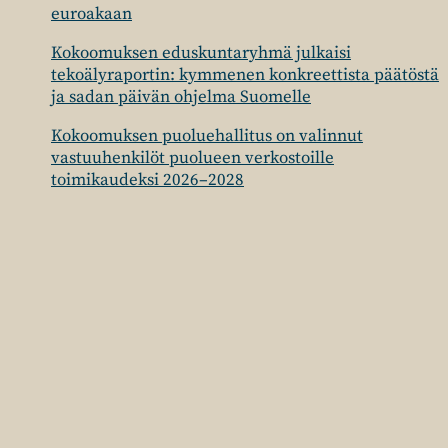
euroakaan
Kokoomuksen eduskuntaryhmä julkaisi
tekoälyraportin: kymmenen konkreettista päätöstä
ja sadan päivän ohjelma Suomelle
Kokoomuksen puoluehallitus on valinnut
vastuuhenkilöt puolueen verkostoille
toimikaudeksi 2026–2028