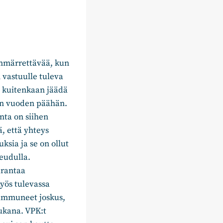
ymmärrettävää, kun
 vastuulle tuleva
a kuitenkaan jäädä
an vuoden päähän.
nta on siihen
ä, että yhteys
ksia ja se on ollut
eudulla.
arantaa
yös tulevassa
 sammuneet joskus,
ukana. VPK:t