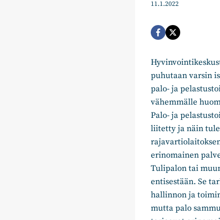
11.1.2022
Hyvinvointikeskust
puhutaan varsin is
palo- ja pelastust
vähemmälle huomio
Palo- ja pelastust
liitetty ja näin tu
rajavartiolaitoksen
erinomainen palvel
Tulipalon tai muun
entisestään. Se ta
hallinnon ja toimi
mutta palo sammu