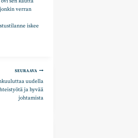
 ovi sen kautta
jonkin verran
stustilanne iskee
SEURAAVA
kuuluttaa uudella
hteistyötä ja hyvää
johtamista