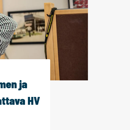
men ja
attava HV