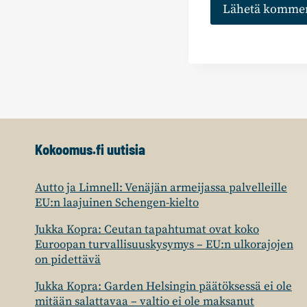
Kokoomus.fi uutisia
Autto ja Limnell: Venäjän armeijassa palvelleille
EU:n laajuinen Schengen-kielto
Jukka Kopra: Ceutan tapahtumat ovat koko
Euroopan turvallisuuskysymys – EU:n ulkorajojen
on pidettävä
Jukka Kopra: Garden Helsingin päätöksessä ei ole
mitään salattavaa – valtio ei ole maksanut