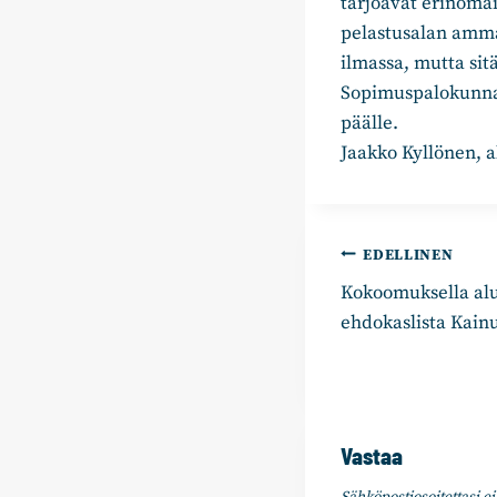
tarjoavat erinomai
pelastusalan amma
ilmassa, mutta sitä
Sopimuspalokunnat
päälle.
Jaakko Kyllönen, 
Artikkelie
EDELLINEN
Kokoomuksella alu
selaus
ehdokaslista Kain
Vastaa