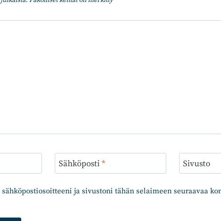
julkaista.
Pakolliset kentät on merkitty
*
Sähköposti
*
Sivusto
 sähköpostiosoitteeni ja sivustoni tähän selaimeen seuraavaa k