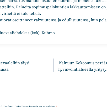
sen harrastus mahdol -lisuuden nuorille ja monelle aukeaa
tteihin. Paineita sopimuspalokuntien lakkauttamiseen on 
 virhettä ei tule tehdä.
 ovat osoittaneet vahvuutensa ja edullisuutensa, kun pela
aluevaaliehdokas (kok), Kuhmo
n
evaaleihin täysi
Kainuun Kokoomus perään
uussa
hyvinvointialueella yritysy