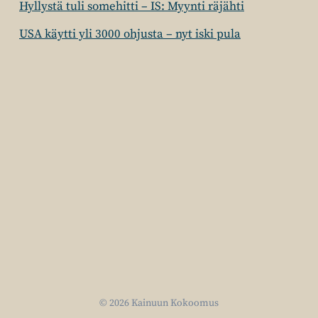
Hyllystä tuli somehitti – IS: Myynti räjähti
USA käytti yli 3000 ohjusta – nyt iski pula
© 2026 Kainuun Kokoomus