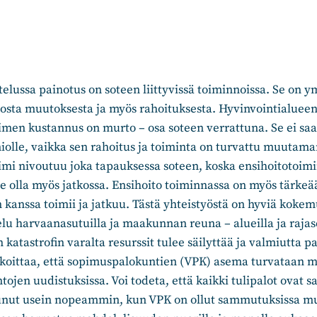
elussa painotus on soteen liittyvissä toiminnoissa. Se on 
osta muutoksesta ja myös rahoituksesta. Hyvinvointialueen
oimen kustannus on murto – osa soteen verrattuna. Se ei sa
lle, vaikka sen rahoitus ja toiminta on turvattu muutam
oimi nivoutuu joka tapauksessa soteen, koska ensihoitotoimi
lee olla myös jatkossa. Ensihoito toiminnassa on myös tärkeä
 kanssa toimii ja jatkuu. Tästä yhteistyöstä on hyviä kokemu
u harvaanasutuilla ja maakunnan reuna – alueilla ja rajas
 katastrofin varalta resurssit tulee säilyttää ja valmiutta p
rkoittaa, että sopimuspalokuntien (VPK) asema turvataan m
ntojen uudistuksissa. Voi todeta, että kaikki tulipalot ovat
nut usein nopeammin, kun VPK on ollut sammutuksissa m