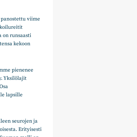
 panostettu viime
oilureitit
 on runsaasti
ortensa kekoon
kamme pienenee
 Yksilölajit
 Osa
le lapsille
lleen seurojen ja
isesta. Erityisesti