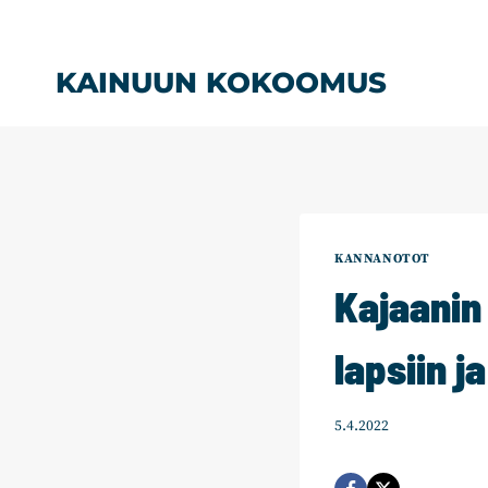
Siirry
sisältöön
KAINUUN KOKOOMUS
KANNANOTOT
Kajaanin
lapsiin j
5.4.2022