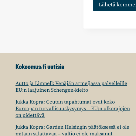
Kokoomus.fi uutisia
Autto ja Limnell: Venäjän armeijassa palvelleille
EU:n laajuinen Schengen-kielto
Jukka Kopra: Ceutan tapahtumat ovat koko
Euroopan turvallisuuskysymys – EU:n ulkorajojen
on pidettävä
Jukka Kopra: Garden Helsingin päätöksessä ei ole
mitään salattavaa – valtio ei ole maksanut