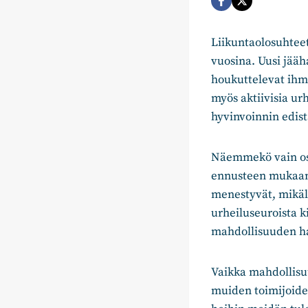
Liikuntaolosuhteet
vuosina. Uusi jääh
houkuttelevat ihm
myös aktiivisia ur
hyvinvoinnin edis
Näemmekö vain osa
ennusteen mukaan v
menestyvät, mikäli
urheiluseuroista ki
mahdollisuuden ha
Vaikka mahdollisuu
muiden toimijoiden