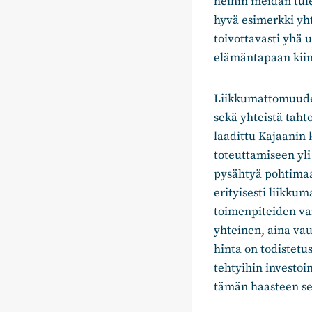
heihin meidän tul
hyvä esimerkki yht
toivottavasti yhä u
elämäntapaan kiin
Liikkumattomuuden 
sekä yhteistä taht
laadittu Kajaanin 
toteuttamiseen yli
pysähtyä pohtimaan
erityisesti liikku
toimenpiteiden vai
yhteinen, aina va
hinta on todistet
tehtyihin investoi
tämän haasteen se