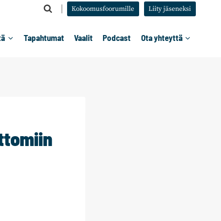
Kokoomusfoorumille
Liity jäseneksi
tä
Tapahtumat
Vaalit
Podcast
Ota yhteyttä
ttomiin