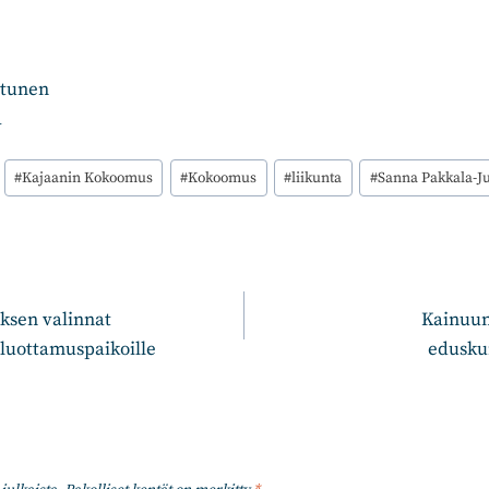
ntunen
a
#
Kajaanin Kokoomus
#
Kokoomus
#
liikunta
#
Sanna Pakkala-J
n
sen valinnat
Kainuun
 luottamuspaikoille
edusku