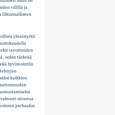
 Suomen malli on
iden välillä ja
a liikunnalliseen
llista yhteistyötä
tuustokaudella
rkit tavoitteiden
ä, onkin tärkeää
ekä hyvinvointiin
 tehtyjen
säksi kaikkien
kumattomuuden
 kannustamiseksi
 vahvasti sitoutua
voinnin parhaaksi.