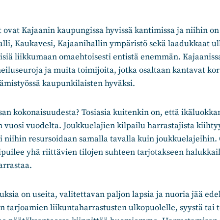
 ovat Kajaanin kaupungissa hyvissä kantimissa ja niihin on
alli, Kaukavesi, Kajaanihallin ympäristö sekä laadukkaat ulk
isiä liikkumaan omaehtoisesti entistä enemmän. Kajaanissa
heiluseuroja ja muita toimijoita, jotka osaltaan kantavat k
tämistyössä kaupunkilaisten hyväksi.
n kokonaisuudesta? Tosiasia kuitenkin on, että ikäluok
uosi vuodelta. Joukkuelajien kilpailu harrastajista kiihtyy.
 niihin resursoidaan samalla tavalla kuin joukkuelajeihin.
puilee yhä riittävien tilojen suhteen tarjotakseen halukkail
rrastaa.
ksia on useita, valitettavan paljon lapsia ja nuoria jää ede
 tarjoamien liikuntaharrastusten ulkopuolelle, syystä tai to