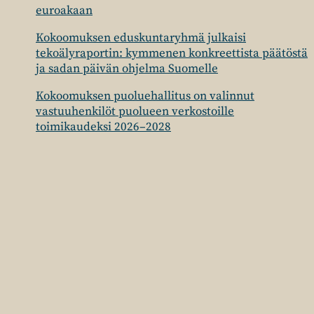
euroakaan
Kokoomuksen eduskuntaryhmä julkaisi
tekoälyraportin: kymmenen konkreettista päätöstä
ja sadan päivän ohjelma Suomelle
Kokoomuksen puoluehallitus on valinnut
vastuuhenkilöt puolueen verkostoille
toimikaudeksi 2026–2028