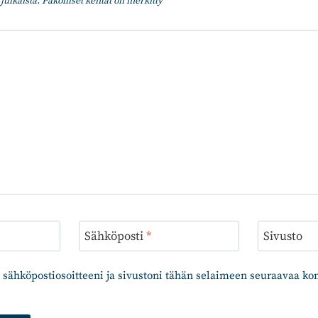
julkaista.
Pakolliset kentät on merkitty
*
Sähköposti
*
Sivusto
 sähköpostiosoitteeni ja sivustoni tähän selaimeen seuraavaa k