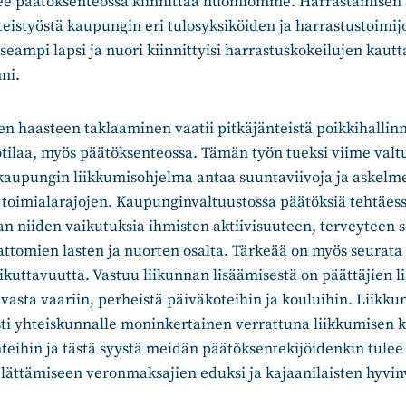
ee päätöksenteossa kiinnittää huomiomme. Harrastamisen
eistyöstä kaupungin eri tulosyksiköiden ja harrastustoimijo
seampi lapsi ja nuori kiinnittyisi harrastuskokeilujen kautt
ni.
haasteen taklaaminen vaatii pitkäjänteistä poikkihallinno
otilaa, myös päätöksenteossa. Tämän työn tueksi viime val
kaupungin liikkumisohjelma antaa suuntaviivoja ja askelme
 toimialarajojen. Kaupunginvaltuustossa päätöksiä tehtäess
 niiden vaikutuksia ihmisten aktiivisuuteen, terveyteen s
mattomien lasten ja nuorten osalta. Tärkeää on myös seurata
kuttavuutta. Vastuu liikunnan lisäämisestä on päättäjien li
uvasta vaariin, perheistä päiväkoteihin ja kouluihin. Liik
usti yhteiskunnalle moninkertainen verrattuna liikkumisen
nteihin ja tästä syystä meidän päätöksentekijöidenkin tulee
lättämiseen veronmaksajien eduksi ja kajaanilaisten hyvin