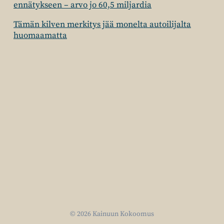
ennätykseen – arvo jo 60,5 miljardia
Tämän kilven merkitys jää monelta autoilijalta
huomaamatta
© 2026 Kainuun Kokoomus