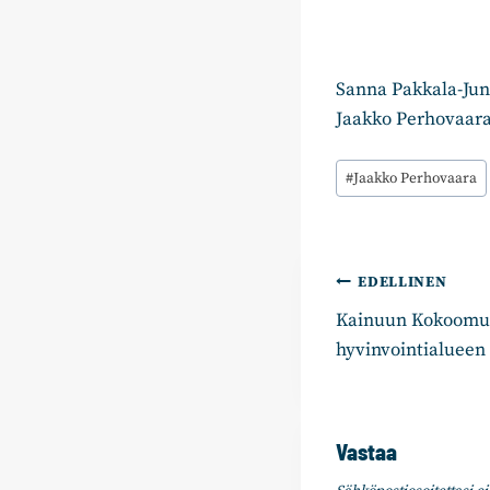
Sanna Pakkala-Ju
Jaakko Perhovaar
Avainsanat:
#
Jaakko Perhovaara
Artikkelie
EDELLINEN
Kainuun Kokoomuk
selaus
hyvinvointialueen
Vastaa