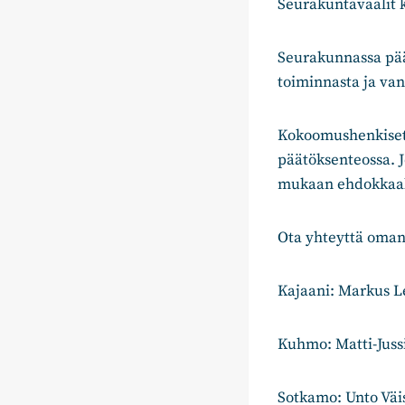
Seurakuntavaalit k
Seurakunnassa pää
toiminnasta ja va
Kokoomushenkiset 
päätöksenteossa. J
mukaan ehdokkaak
Ota yhteyttä oman
Kajaani: Markus 
Kuhmo: Matti-Jussi
Sotkamo: Unto Vä