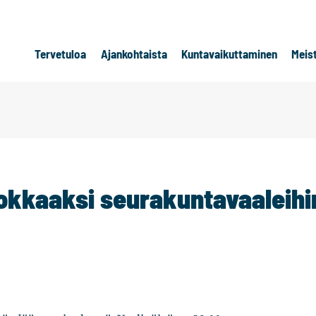
Tervetuloa
Ajankohtaista
Kuntavaikuttaminen
Meis
okkaaksi seurakuntavaaleihi