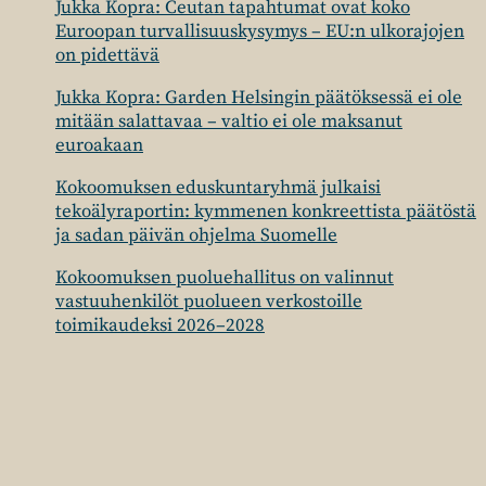
Jukka Kopra: Ceutan tapahtumat ovat koko
Euroopan turvallisuuskysymys – EU:n ulkorajojen
on pidettävä
Jukka Kopra: Garden Helsingin päätöksessä ei ole
mitään salattavaa – valtio ei ole maksanut
euroakaan
Kokoomuksen eduskuntaryhmä julkaisi
tekoälyraportin: kymmenen konkreettista päätöstä
ja sadan päivän ohjelma Suomelle
Kokoomuksen puoluehallitus on valinnut
vastuuhenkilöt puolueen verkostoille
toimikaudeksi 2026–2028