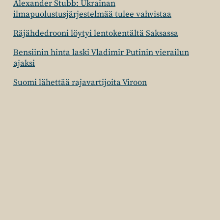
Alexander Stubb: Ukrainan
ilmapuolustusjärjestelmää tulee vahvistaa
Räjähdedrooni löytyi lentokentältä Saksassa
Bensiinin hinta laski Vladimir Putinin vierailun
ajaksi
Suomi lähettää rajavartijoita Viroon