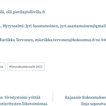
ilä, olli.pietila@ollivilla.fi
, Hyrynsalmi: Jyri Saastamoinen, jyri.saastamoinen@gmai
Miariikka Tervonen, miariikka.tervonen@kokoomus.fi tai 04
us
#
Seurakuntavaalit 2022
n
 Sivistystoimi yrittää
Kajaanin Kokoomukse
otiyritysten liiketoimintaa
linja sopeut