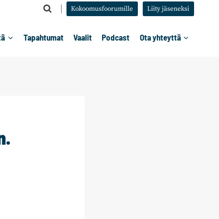
Kokoomusfoorumille
Liity jäseneksi
tä
Tapahtumat
Vaalit
Podcast
Ota yhteyttä
n.