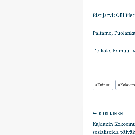
Ristijärvi: Olli Piet
Paltamo, Puolanka
Tai koko Kainuu: 
Avainsanat:
#
Kainuu
#
Kokoom
Artikkelie
EDELLINEN
Kajaanin Kokoomus:
selaus
sosialisoida päiväk