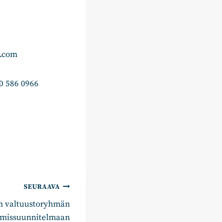
l.com
0 586 0966
SEURAAVA
n valtuustoryhmän
tamissuunnitelmaan