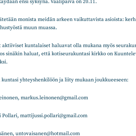
äydään ensi syksynä. Vaalipäivä on 20.11.
tetään monista meidän arkeen vaikuttavista asioista: kerh
nhustyöstä muun muassa.
aktiiviset kuntalaiset haluavat olla mukana myös seuraku
os sinäkin haluat, että kotiseurakuntasi kirkko on Kuuntele
si.
 kuntasi yhteyshenkilöön ja liity mukaan joukkueeseen:
Leinonen, markus.leinonen@gmail.com
 Pollari, mattijussi.pollari@gmail.com
isänen, untovaisanen@hotmail.com