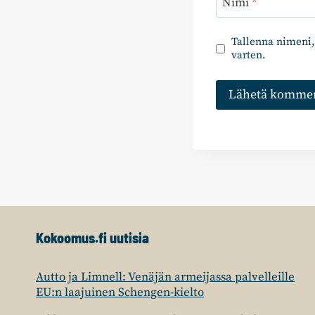
Nimi
*
Tallenna nimeni,
varten.
Kokoomus.fi uutisia
Autto ja Limnell: Venäjän armeijassa palvelleille
EU:n laajuinen Schengen-kielto