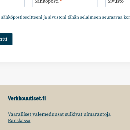
Sähköposti
*
Sivusto
 sähköpostiosoitteeni ja sivustoni tähän selaimeen seuraavaa k
Verkkouutiset.fi
Vaaralliset valemeduusat sulkivat uimarantoja
Ranskassa