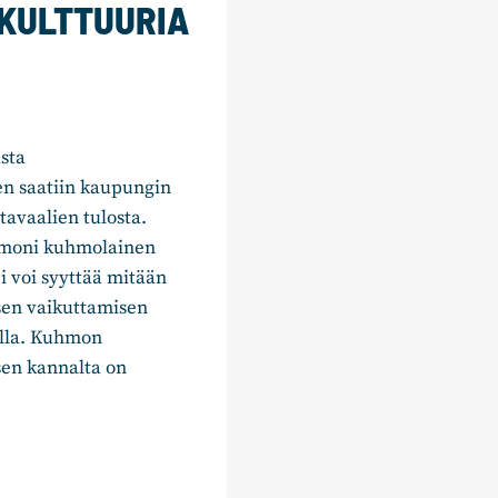
 KULTTUURIA
sta
en saatiin kaupungin
avaalien tulosta.
n moni kuhmolainen
ei voi syyttää mitään
isen vaikuttamisen
jolla. Kuhmon
en kannalta on