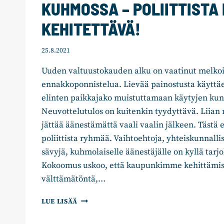
KUHMOSSA – POLIITTISTA
KEHITETTÄVÄ!
25.8.2021
Uuden valtuustokauden alku on vaatinut melkoi
ennakkoponnistelua. Lievää painostusta käyttä
elinten paikkajako muistuttamaan käytyjen kunt
Neuvottelutulos on kuitenkin tyydyttävä. Liia
jättää äänestämättä vaali vaalin jälkeen. Tästä 
poliittista ryhmää. Vaihtoehtoja, yhteiskunnall
sävyjä, kuhmolaiselle äänestäjälle on kyllä tar
Kokoomus uskoo, että kaupunkimme kehittämis
välttämätöntä,…
UUSI
LUE LISÄÄ
VALTUUSTOKAUSI
KÄYNNISTYI