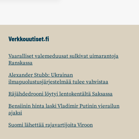
Verkkouutiset.fi
Vaaralliset valemeduusat sulkivat uimarantoja
Ranskassa
Alexander Stubb: Ukrainan
ilmapuolustusjärjestelmää tulee vahvistaa
Räjähdedrooni löytyi lentokentältä Saksassa
Bensiinin hinta laski Vladimir Putinin vierailun
ajaksi
Suomi lähettää rajavartijoita Viroon