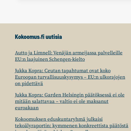
KUHMOSSA
–
POLIITTISTA
KULTTUURIA
KEHITETTÄVÄ!
Kokoomus.fi uutisia
Autto ja Limnell: Venäjän armeijassa palvelleille
EU:n laajuinen Schengen-kielto
Jukka Kopra: Ceutan tapahtumat ovat koko
Euroopan turvallisuuskysymys – EU:n ulkorajojen
on pidettävä
Jukka Kopra: Garden Helsingin päätöksessä ei ole
mitään salattavaa – valtio ei ole maksanut
euroakaan
Kokoomuksen eduskuntaryhmä julkaisi
tekoälyraportin: kymmenen konkreettista päätöstä