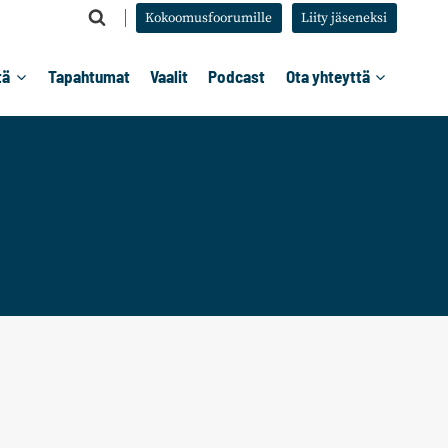
Kokoomusfoorumille
Liity jäseneksi
tä
Tapahtumat
Vaalit
Podcast
Ota yhteyttä