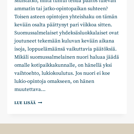
Muistatko, miltä tuntui tehdä päätös tulevan
ammatin tai jatko-opintopaikan suhteen?
Toisen asteen opintojen yhteishaku on tämän
kevään osalta päättynyt pari viikkoa sitten.
Suomussalmelaiset yhdeksäsluokkalaiset ovat
joutuneet tekemään kuluvan kevään aikana
isoja, loppuelämäänsä vaikuttavia päätöksiä.
Mikäli suomussalmelainen nuori haluaa jäädä
omalle kotipaikkakunnalle, on hänellä yksi
vaihtoehto, lukiokoulutus. Jos nuori ei koe
lukio-opintoja omakseen, on hänen
muutettava…
MIIA
LUE LISÄÄ
HEIKKINEN
JA
PETRI
PESONEN:
OVATKO