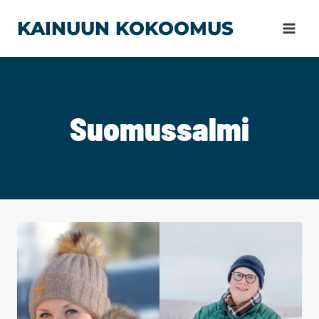
Siirry
KAINUUN KOKOOMUS
sisältöön
Suomussalmi