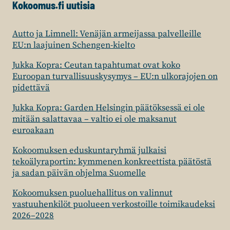
Kokoomus.fi uutisia
9.-
LUOKKALAISET
SAMALLA
Autto ja Limnell: Venäjän armeijassa palvelleille
VIIVALLA
EU:n laajuinen Schengen-kielto
PERUSKOULUN
JÄLKEEN?
Jukka Kopra: Ceutan tapahtumat ovat koko
Euroopan turvallisuuskysymys – EU:n ulkorajojen on
pidettävä
Jukka Kopra: Garden Helsingin päätöksessä ei ole
mitään salattavaa – valtio ei ole maksanut
euroakaan
Kokoomuksen eduskuntaryhmä julkaisi
tekoälyraportin: kymmenen konkreettista päätöstä
ja sadan päivän ohjelma Suomelle
Kokoomuksen puoluehallitus on valinnut
vastuuhenkilöt puolueen verkostoille toimikaudeksi
2026–2028