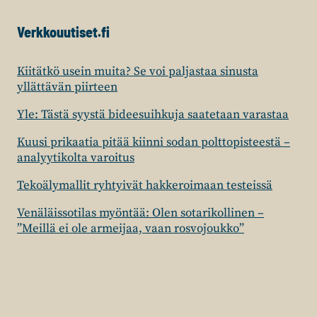
Verkkouutiset.fi
Kiitätkö usein muita? Se voi paljastaa sinusta
yllättävän piirteen
Yle: Tästä syystä bideesuihkuja saatetaan varastaa
Kuusi prikaatia pitää kiinni sodan polttopisteestä –
analyytikolta varoitus
Tekoälymallit ryhtyivät hakkeroimaan testeissä
Venäläissotilas myöntää: Olen sotarikollinen –
”Meillä ei ole armeijaa, vaan rosvojoukko”