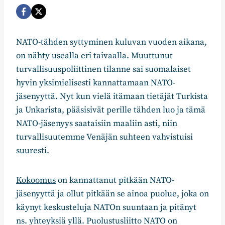
NATO-tähden syttyminen kuluvan vuoden aikana,
on nähty usealla eri taivaalla. Muuttunut
turvallisuuspoliittinen tilanne sai suomalaiset
hyvin yksimielisesti kannattamaan NATO-
jäsenyyttä. Nyt kun vielä itämaan tietäjät Turkista
ja Unkarista, pääsisivät perille tähden luo ja tämä
NATO-jäsenyys saataisiin maaliin asti, niin
turvallisuutemme Venäjän suhteen vahvistuisi
suuresti.
Kokoomus
on kannattanut pitkään NATO-
jäsenyyttä ja ollut pitkään se ainoa puolue, joka on
käynyt keskusteluja NATOn suuntaan ja pitänyt
ns. yhteyksiä yllä. Puolustusliitto NATO on