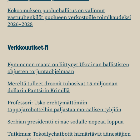
Kokoomuksen puoluehallitus on valinnut
vastuuhenkilöt puolueen verkostoille toimikaudeksi
2026–2028
Verkkouutiset.fi
Kymmenen maata on liittynyt Ukrainan ballististen
ohjusten torjuntaohjelmaan
Mereltä tulleet droonit tuhosivat 15 miljoonan
dollarin Pantsirin Krimillä
Professori: Usko erehtymättömiin
tappajarobotteihin paljastaa moraalisen tyhjiön
Serbian presidentti ei näe sodalle nopeaa loppua
Tutkimus: Tekoälychatbotit hämärtävät äänestäjien