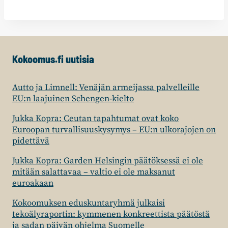
Kokoomus.fi uutisia
Autto ja Limnell: Venäjän armeijassa palvelleille
EU:n laajuinen Schengen-kielto
Jukka Kopra: Ceutan tapahtumat ovat koko
Euroopan turvallisuuskysymys – EU:n ulkorajojen on
pidettävä
Jukka Kopra: Garden Helsingin päätöksessä ei ole
mitään salattavaa – valtio ei ole maksanut
euroakaan
Kokoomuksen eduskuntaryhmä julkaisi
tekoälyraportin: kymmenen konkreettista päätöstä
ja sadan päivän ohjelma Suomelle