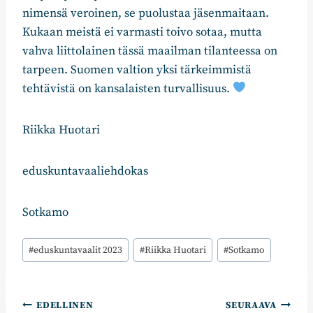
nimensä veroinen, se puolustaa jäsenmaitaan.
Kukaan meistä ei varmasti toivo sotaa, mutta
vahva liittolainen tässä maailman tilanteessa on
tarpeen. Suomen valtion yksi tärkeimmistä
tehtävistä on kansalaisten turvallisuus.
Riikka Huotari
eduskuntavaaliehdokas
Sotkamo
Avainsanat:
#
eduskuntavaalit 2023
#
Riikka Huotari
#
Sotkamo
Artikkelien
EDELLINEN
SEURAAVA