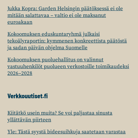
Jukka Kopra: Garden Helsingin päätöksessä ei ole
mitään salattavaa – valtio ei ole maksanut
euroakaan
Kokoomuksen eduskuntaryhmä julkaisi
tekoälyraportin: kymmenen konkreettista päätöstä
ja sadan päivän ohjelma Suomelle
Kokoomuksen puoluehallitus on valinnut
vastuuhenkilöt puolueen verkostoille toimikaudeksi
2026–2028
Verkkouutiset.fi
Kiitätkö usein muita? Se voi paljastaa sinusta
yllättävän piirteen
Yle: Tästä syystä bideesuihkuja saatetaan varastaa