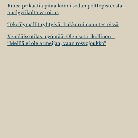
Kuusi prikaatia pitää kiinni sodan polttopisteestä –
analyytikolta varoitus
Tekoälymallit ryhtyivät hakkeroimaan testeissä
Venäläissotilas myöntää: Olen sotarikollinen –
”Meillä ei ole armeijaa, vaan rosvojoukko”