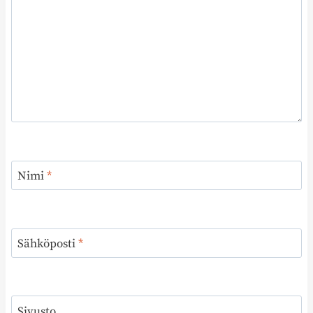
Nimi
*
Sähköposti
*
Sivusto