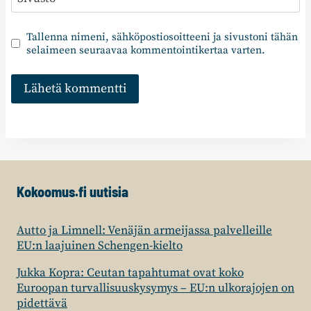
Tallenna nimeni, sähköpostiosoitteeni ja sivustoni tähän
selaimeen seuraavaa kommentointikertaa varten.
Kokoomus.fi uutisia
Autto ja Limnell: Venäjän armeijassa palvelleille
EU:n laajuinen Schengen-kielto
Jukka Kopra: Ceutan tapahtumat ovat koko
Euroopan turvallisuuskysymys – EU:n ulkorajojen on
pidettävä