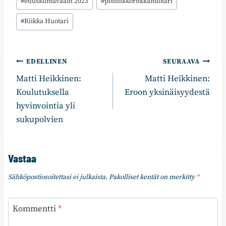
#
eduskuntavaalit 2023
#
poliitikkoriikkahuotari
#
Riikka Huotari
Artikkelien
EDELLINEN
SEURAAVA
Matti Heikkinen:
Matti Heikkinen:
selaus
Koulutuksella
Eroon yksinäisyydestä
hyvinvointia yli
sukupolvien
Vastaa
Sähköpostiosoitettasi ei julkaista.
Pakolliset kentät on merkitty
*
Kommentti
*