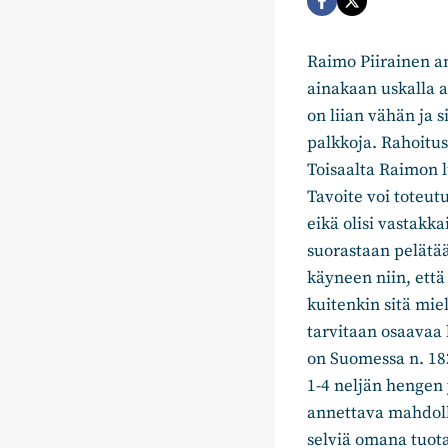
Raimo Piirainen ant
ainakaan uskalla a
on liian vähän ja s
palkkoja. Rahoitus
Toisaalta Raimon 
Tavoite voi toteutu
eikä olisi vastakk
suorastaan pelätää
käyneen niin, että 
kuitenkin sitä miel
tarvitaan osaavaa 
on Suomessa n. 1820
1-4 neljän hengen y
annettava mahdolli
selviä omana tuotan