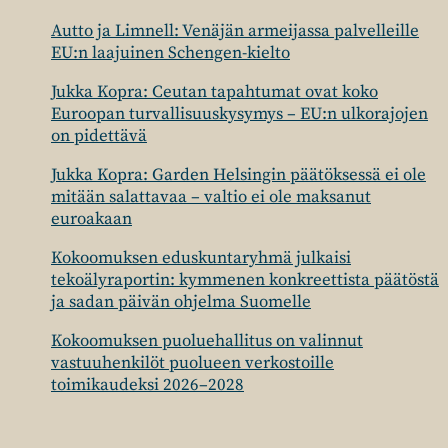
Autto ja Limnell: Venäjän armeijassa palvelleille
EU:n laajuinen Schengen-kielto
Jukka Kopra: Ceutan tapahtumat ovat koko
Euroopan turvallisuuskysymys – EU:n ulkorajojen
on pidettävä
Jukka Kopra: Garden Helsingin päätöksessä ei ole
mitään salattavaa – valtio ei ole maksanut
euroakaan
Kokoomuksen eduskuntaryhmä julkaisi
tekoälyraportin: kymmenen konkreettista päätöstä
ja sadan päivän ohjelma Suomelle
Kokoomuksen puoluehallitus on valinnut
vastuuhenkilöt puolueen verkostoille
toimikaudeksi 2026–2028