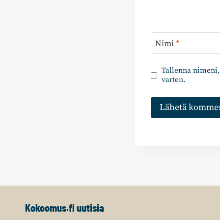
Nimi
*
Tallenna nimeni,
varten.
Kokoomus.fi uutisia