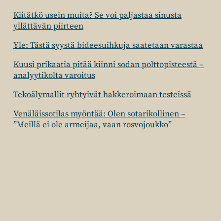
Kiitätkö usein muita? Se voi paljastaa sinusta
yllättävän piirteen
Yle: Tästä syystä bideesuihkuja saatetaan varastaa
Kuusi prikaatia pitää kiinni sodan polttopisteestä –
analyytikolta varoitus
Tekoälymallit ryhtyivät hakkeroimaan testeissä
Venäläissotilas myöntää: Olen sotarikollinen –
”Meillä ei ole armeijaa, vaan rosvojoukko”