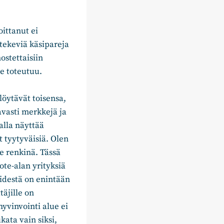
oittanut ei
 tekeviä käsipareja
ostettaisiin
se toteutuu.
 löytävät toisensa,
avasti merkkejä ja
alla näyttää
t tyytyväisiä. Olen
se renkinä. Tässä
ote-alan yrityksiä
viidestä on enintään
täjille on
yvinvointi alue ei
kata vain siksi,