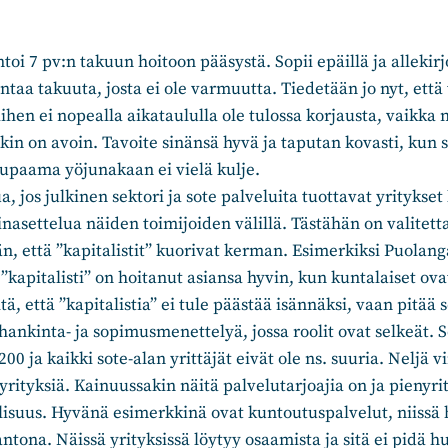
oi 7 pv:n takuun hoitoon pääsystä. Sopii epäillä ja allekirj
ntaa takuuta, josta ei ole varmuutta. Tiedetään jo nyt, että
iihen ei nopealla aikataululla ole tulossa korjausta, vaikka n
kin on avoin. Tavoite sinänsä hyvä ja taputan kovasti, kun 
lupaama yöjunakaan ei vielä kulje.
a, jos julkinen sektori ja sote palveluita tuottavat yritykset
ainasettelua näiden toimijoiden välillä. Tästähän on valitett
n, että ”kapitalistit” kuorivat kerman. Esimerkiksi Puolang
”kapitalisti” on hoitanut asiansa hyvin, kun kuntalaiset ova
tä, että ”kapitalistia” ei tule päästää isännäksi, vaan pitää 
hankinta- ja sopimusmenettelyä, jossa roolit ovat selkeät. S
0 ja kaikki sote-alan yrittäjät eivät ole ns. suuria. Neljä 
rityksiä. Kainuussakin näitä palvelutarjoajia on ja pienyrit
suus. Hyvänä esimerkkinä ovat kuntoutuspalvelut, niissä h
tona. Näissä yrityksissä löytyy osaamista ja sitä ei pidä hu