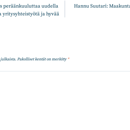
 peräänkuuluttaa uudella
Hannu Suutari: Maakunta
a yritysyhteistyötä ja hyvää
julkaista.
Pakolliset kentät on merkitty
*