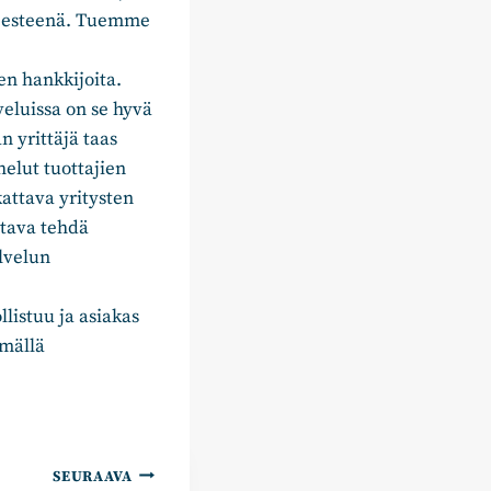
la esteenä. Tuemme
en hankkijoita.
veluissa on se hyvä
n yrittäjä taas
elut tuottajien
kattava yritysten
oitava tehdä
alvelun
listuu ja asiakas
mmällä
SEURAAVA