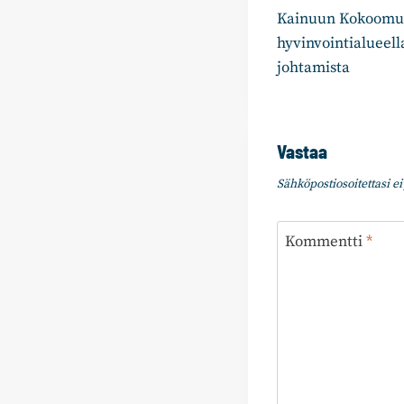
Kainuun Kokoomus
selaus
hyvinvointialueell
johtamista
Vastaa
Sähköpostiosoitettasi ei 
Kommentti
*