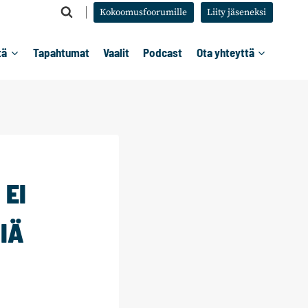
Kokoomusfoorumille
Liity jäseneksi
tä
Tapahtumat
Vaalit
Podcast
Ota yhteyttä
 EI
IÄ