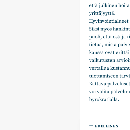
että julkinen hoit
yrittäjyyttä.
Hyvinvointialueet 
Siksi myös hankint
puoli, että ostaja 
tietää, mistä pal
kanssa ovat erittä
vaikutusten arvioin
vertailua kustannu
tuottamiseen tarvi
Kattava palveluset
voi valita palvel
byrokratialla.
Artikkelie
EDELLINEN