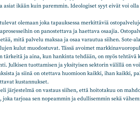
aa asiat ikään kuin paremmin. Ideologiset syyt eivät voi ol
tulevat olemaan joka tapauksessa merkittäviä ostopalveluj
aprosesseihin on panostettava ja haettava osaajia. Ostopal
tietää, mitä palvelu maksaa ja osaa varautua siihen. Sote-ala
velujen kulut muodostuvat. Tässä avoimet markkinavuoropuh
in tärkeitä ja aina, kun hankinta tehdään, on myös tehtävä 
ti. Julkisen tuottamisen ja yksityisen sektorin välillä on v
ksista ja siinä on otettava huomioon kaikki, ihan kaikki, p
ttavat kustannukset.
eli järjestelmä on vastaus siihen, että hoitotakuu on mahdol
un, joka tarjoaa sen nopeammin ja edullisemmin sekä vähe
n