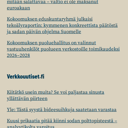
mitään salattavaa – valtio ei ole maksanut
euroakaan
Kokoomuksen eduskuntaryhmä julkaisi
tekoälyraportin: kymmenen konkreettista päätöstä
ja sadan päivän ohjelma Suomelle
Kokoomuksen puoluehallitus on valinnut
vastuuhenkilöt puolueen verkostoille toimikaudeksi
2026–2028
Verkkouutiset.fi
Kiitätkö usein muita? Se voi paljastaa sinusta
yllättävän piirteen
Yle: Tästä syystä bideesuihkuja saatetaan varastaa
Kuusi prikaatia pitää kiinni sodan polttopisteestä –
analyytikolta varoitus