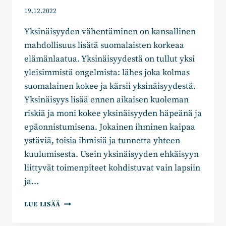
19.12.2022
Yksinäisyyden vähentäminen on kansallinen
mahdollisuus lisätä suomalaisten korkeaa
elämänlaatua. Yksinäisyydestä on tullut yksi
yleisimmistä ongelmista: lähes joka kolmas
suomalainen kokee ja kärsii yksinäisyydestä.
Yksinäisyys lisää ennen aikaisen kuoleman
riskiä ja moni kokee yksinäisyyden häpeänä ja
epäonnistumisena. Jokainen ihminen kaipaa
ystäviä, toisia ihmisiä ja tunnetta yhteen
kuulumisesta. Usein yksinäisyyden ehkäisyyn
liittyvät toimenpiteet kohdistuvat vain lapsiin
ja…
MATTI
LUE LISÄÄ
HEIKKINEN:
EROON