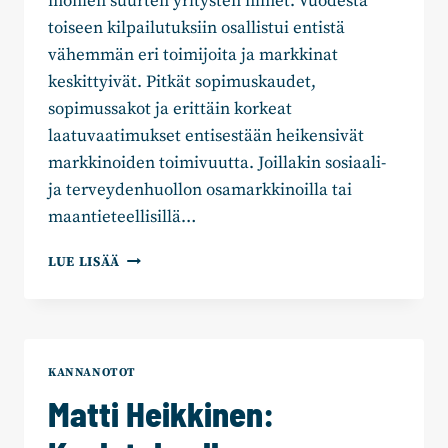
monien suurten yritysten nimet. Vuodesta
toiseen kilpailutuksiin osallistui entistä
vähemmän eri toimijoita ja markkinat
keskittyivät. Pitkät sopimuskaudet,
sopimussakot ja erittäin korkeat
laatuvaatimukset entisestään heikensivät
markkinoiden toimivuutta. Joillakin sosiaali-
ja terveydenhuollon osamarkkinoilla tai
maantieteellisillä…
MATTI
LUE LISÄÄ
HEIKKINEN:
KOHTI
VASTUULLISESTI
TOIMIVIA
MARKKINOITA
KANNANOTOT
SOTE-
Matti Heikkinen:
PALVELUISSA