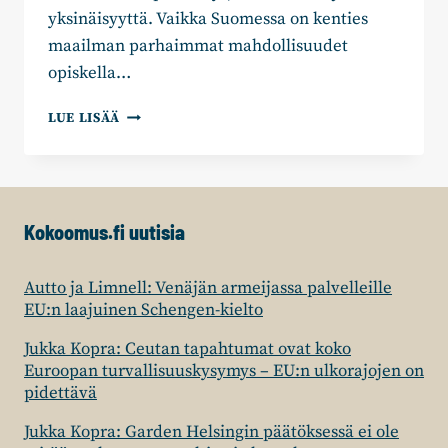
yksinäisyyttä. Vaikka Suomessa on kenties
maailman parhaimmat mahdollisuudet
opiskella…
MATTI
LUE LISÄÄ
HEIKKINEN:
KOULUTUKSELLA
HYVINVOINTIA
YLI
SUKUPOLVIEN
Kokoomus.fi uutisia
Autto ja Limnell: Venäjän armeijassa palvelleille
EU:n laajuinen Schengen-kielto
Jukka Kopra: Ceutan tapahtumat ovat koko
Euroopan turvallisuuskysymys – EU:n ulkorajojen on
pidettävä
Jukka Kopra: Garden Helsingin päätöksessä ei ole