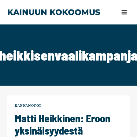
Siirry
KAINUUN KOKOOMUS
sisältöön
heikkisenvaalikampanj
KANNANOTOT
Matti Heikkinen: Eroon
yksinäisyydestä