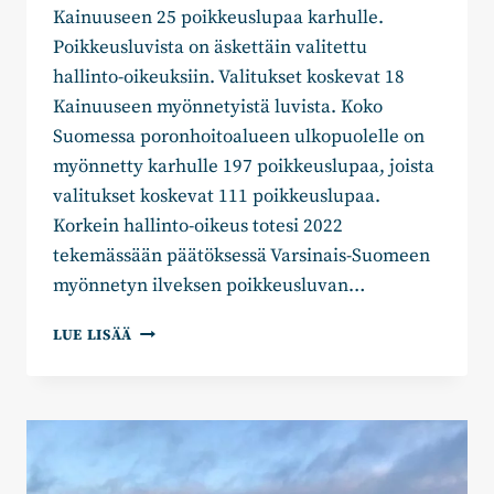
Kainuuseen 25 poikkeuslupaa karhulle.
Poikkeusluvista on äskettäin valitettu
hallinto-oikeuksiin. Valitukset koskevat 18
Kainuuseen myönnetyistä luvista. Koko
Suomessa poronhoitoalueen ulkopuolelle on
myönnetty karhulle 197 poikkeuslupaa, joista
valitukset koskevat 111 poikkeuslupaa.
Korkein hallinto-oikeus totesi 2022
tekemässään päätöksessä Varsinais-Suomeen
myönnetyn ilveksen poikkeusluvan…
HUOLEHTIIKO
LUE LISÄÄ
LAKI
METSÄSTÄJIEN
OIKEUKSISTA?