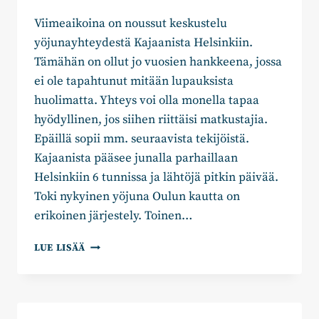
Viimeaikoina on noussut keskustelu
yöjunayhteydestä Kajaanista Helsinkiin.
Tämähän on ollut jo vuosien hankkeena, jossa
ei ole tapahtunut mitään lupauksista
huolimatta. Yhteys voi olla monella tapaa
hyödyllinen, jos siihen riittäisi matkustajia.
Epäillä sopii mm. seuraavista tekijöistä.
Kajaanista pääsee junalla parhaillaan
Helsinkiin 6 tunnissa ja lähtöjä pitkin päivää.
Toki nykyinen yöjuna Oulun kautta on
erikoinen järjestely. Toinen…
JAAKKO
LUE LISÄÄ
KYLLÖNEN:
YÖJUNA
KULKEEEKO
TAAS,