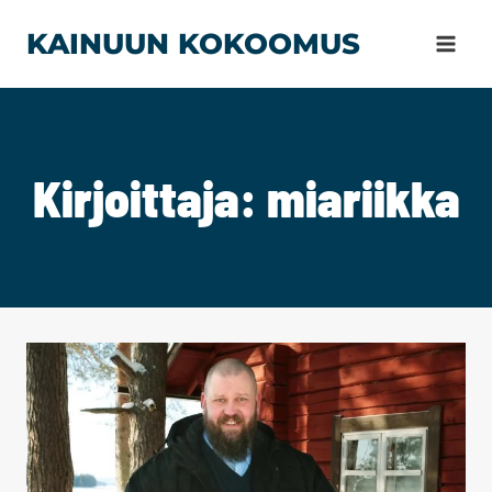
Siirry
KAINUUN KOKOOMUS
sisältöön
Kirjoittaja: miariikka