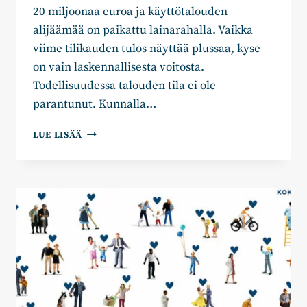
20 miljoonaa euroa ja käyttötalouden
alijäämää on paikattu lainarahalla. Vaikka
viime tilikauden tulos näyttää plussaa, kyse
on vain laskennallisesta voitosta.
Todellisuudessa talouden tila ei ole
parantunut. Kunnalla…
100
LUE LISÄÄ
MILJOONAA
SYYTÄ
TOIMIA