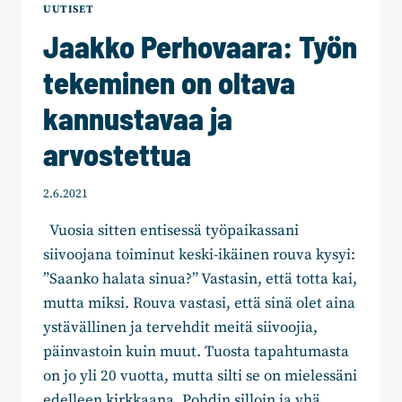
KUKA
UUTISET
MAKSAA
Jaakko Perhovaara: Työn
?
tekeminen on oltava
kannustavaa ja
arvostettua
2.6.2021
Vuosia sitten entisessä työpaikassani
siivoojana toiminut keski-ikäinen rouva kysyi:
”Saanko halata sinua?” Vastasin, että totta kai,
mutta miksi. Rouva vastasi, että sinä olet aina
ystävällinen ja tervehdit meitä siivoojia,
päinvastoin kuin muut. Tuosta tapahtumasta
on jo yli 20 vuotta, mutta silti se on mielessäni
edelleen kirkkaana. Pohdin silloin ja yhä