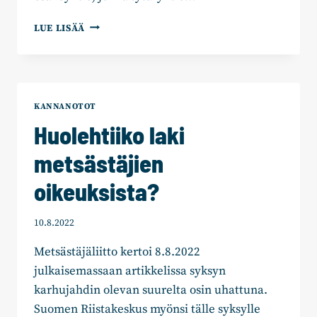
HANNU
LUE LISÄÄ
SUUTARI:
MAKSAMME
VELKAA
–
LOISTEEN
KANNANOTOT
RIISTOHINTOINA
Huolehtiiko laki
metsästäjien
oikeuksista?
10.8.2022
Metsästäjäliitto kertoi 8.8.2022
julkaisemassaan artikkelissa syksyn
karhujahdin olevan suurelta osin uhattuna.
Suomen Riistakeskus myönsi tälle syksylle