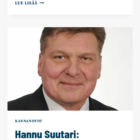
HANNU
LUE LISÄÄ
SUUTARI:
MAAKUNTAVERO
–
KUOLONISKU
KAINUULLE
KANNANOTOT
Hannu Suutari: