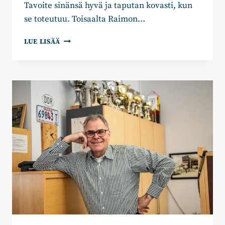
Tavoite sinänsä hyvä ja taputan kovasti, kun
se toteutuu. Toisaalta Raimon…
JAAKKO
LUE LISÄÄ
KYLLÖNEN:
SOTEN
HOITOTAKUU
EI
TOTEUDU
ILMAN
SOTE-
ALAN
YRITTÄJIÄ