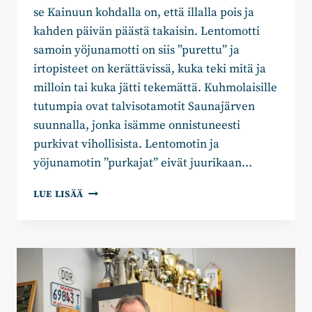
se Kainuun kohdalla on, että illalla pois ja
kahden päivän päästä takaisin. Lentomotti
samoin yöjunamotti on siis ”purettu” ja
irtopisteet on kerättävissä, kuka teki mitä ja
milloin tai kuka jätti tekemättä. Kuhmolaisille
tutumpia ovat talvisotamotit Saunajärven
suunnalla, jonka isämme onnistuneesti
purkivat vihollisista. Lentomotin ja
yöjunamotin ”purkajat” eivät juurikaan…
JAAKKO
LUE LISÄÄ
KYLLÖNEN:
LENTO-
JA
YÖJUNAMOTTI
ON
EDELLEEN
OLEMASSA