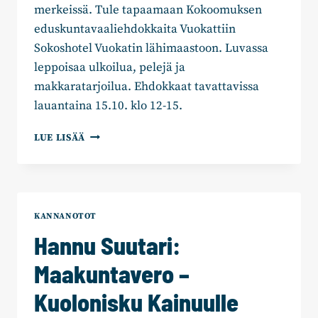
merkeissä. Tule tapaamaan Kokoomuksen
eduskuntavaaliehdokkaita Vuokattiin
Sokoshotel Vuokatin lähimaastoon. Luvassa
leppoisaa ulkoilua, pelejä ja
makkaratarjoilua. Ehdokkaat tavattavissa
lauantaina 15.10. klo 12-15.
EDUSKUNTAVAALIEHDOKKAITA
LUE LISÄÄ
VUOKATISSA
KANNANOTOT
Hannu Suutari:
Maakuntavero –
Kuolonisku Kainuulle