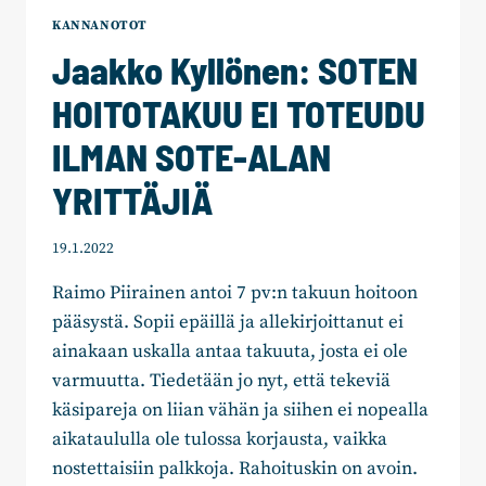
JA
KANNANOTOT
SOPIMUSPALOKUNTIEN
Jaakko Kyllönen: SOTEN
TULEVAISUUS
TURVATTAVA
HOITOTAKUU EI TOTEUDU
HV
–
ILMAN SOTE-ALAN
ALUEILLA
YRITTÄJIÄ
19.1.2022
Raimo Piirainen antoi 7 pv:n takuun hoitoon
pääsystä. Sopii epäillä ja allekirjoittanut ei
ainakaan uskalla antaa takuuta, josta ei ole
varmuutta. Tiedetään jo nyt, että tekeviä
käsipareja on liian vähän ja siihen ei nopealla
aikataululla ole tulossa korjausta, vaikka
nostettaisiin palkkoja. Rahoituskin on avoin.