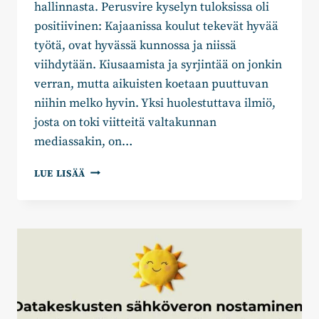
hallinnasta. Perusvire kyselyn tuloksissa oli
positiivinen: Kajaanissa koulut tekevät hyvää
työtä, ovat hyvässä kunnossa ja niissä
viihdytään. Kiusaamista ja syrjintää on jonkin
verran, mutta aikuisten koetaan puuttuvan
niihin melko hyvin. Yksi huolestuttava ilmiö,
josta on toki viitteitä valtakunnan
mediassakin, on…
AULI
LUE LISÄÄ
HALONEN:
MONELTAKO
MENIT
NUKKUMAAN?