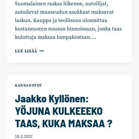
Suomalainen raskas liikenne, autoilijat,
autoilevat maaseudun asukkaat maksavat
laskun. Kauppa ja teollisuus ulosmittaa
kustannusten nousun hinnoissaan, jonka taas
kuluttaja maksaa lompakostaan….
JAAKKO
LUE LISÄÄ
KYLLÖNEN:
VIHREÄ
SIIRTYMÄ
VIE
KILPAILUKYVYN
KANNANOTOT
JA
Jaakko Kyllönen:
AMMATTILIIKENTEEN
AHDINKOON.
YÖJUNA KULKEEEKO
TAAS, KUKA MAKSAA ?
18.2.2022