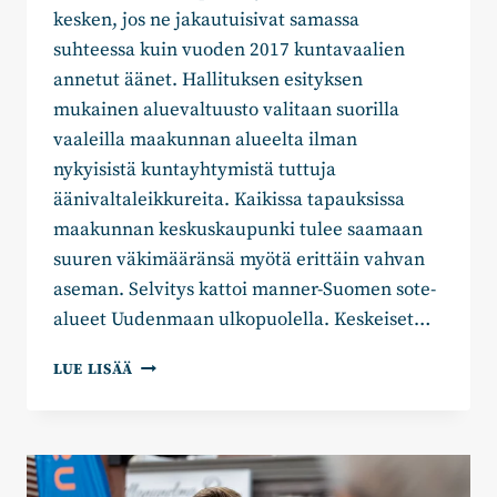
kesken, jos ne jakautuisivat samassa
suhteessa kuin vuoden 2017 kuntavaalien
annetut äänet. Hallituksen esityksen
mukainen aluevaltuusto valitaan suorilla
vaaleilla maakunnan alueelta ilman
nykyisistä kuntayhtymistä tuttuja
äänivaltaleikkureita. Kaikissa tapauksissa
maakunnan keskuskaupunki tulee saamaan
suuren väkimääränsä myötä erittäin vahvan
aseman. Selvitys kattoi manner-Suomen sote-
alueet Uudenmaan ulkopuolella. Keskeiset…
AJATUSPAJA
LUE LISÄÄ
SELVITTI:
KAJAANI
LÄHELLÄ
SAADA
YKSINÄÄN