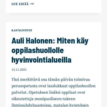
AULI
LUE LISÄÄ
HALONEN:
KAJAANIN
KOKOOMUKSEN
VALTUUSTORYHMÄ
KANNANOTOT
Auli Halonen: Miten käy
oppilashuollolle
hyvinvointialueilla
13.11.2021
Yksi merkittävä osa tämän päivän toimivaa
perusopetusta ovat laadukkaat oppilashuollon
palvelut. Opetuksen lisäksi oppilaat ovat
oikeutettuja monipuoliseen tukeen
ihmissuhdehaasteissa, matalan kynnyksen