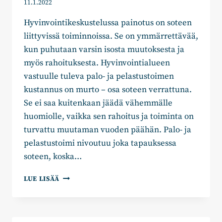
11.1.2022
Hyvinvointikeskustelussa painotus on soteen
liittyvissä toiminnoissa. Se on ymmärrettävää,
kun puhutaan varsin isosta muutoksesta ja
myös rahoituksesta. Hyvinvointialueen
vastuulle tuleva palo- ja pelastustoimen
kustannus on murto – osa soteen verrattuna.
Se ei saa kuitenkaan jäädä vähemmälle
huomiolle, vaikka sen rahoitus ja toiminta on
turvattu muutaman vuoden päähän. Palo- ja
pelastustoimi nivoutuu joka tapauksessa
soteen, koska…
JAAKKO
LUE LISÄÄ
KYLLÖNEN:
PALO-
JA
PELASTUSTOIMEN