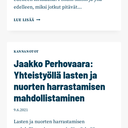
edelleen, miksi jotkut pitävät…
JAAKKO
LUE LISÄÄ
PERHOVAARA:
TYÖN
TEKEMINEN
ON
OLTAVA
KANNANOTOT
KANNUSTAVAA
Jaakko Perhovaara:
JA
ARVOSTETTUA
Yhteistyöllä lasten ja
nuorten harrastamisen
mahdollistaminen
9.6.2021
Lasten ja nuorten harrastamisen