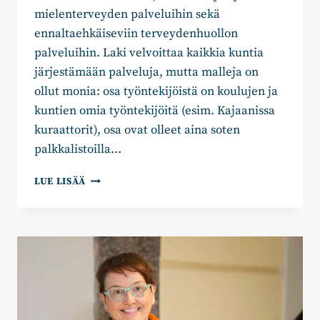
mielenterveyden palveluihin sekä
ennaltaehkäiseviin terveydenhuollon
palveluihin. Laki velvoittaa kaikkia kuntia
järjestämään palveluja, mutta malleja on
ollut monia: osa työntekijöistä on koulujen ja
kuntien omia työntekijöitä (esim. Kajaanissa
kuraattorit), osa ovat olleet aina soten
palkkalistoilla…
AULI
LUE LISÄÄ
HALONEN:
MITEN
KÄY
OPPILASHUOLLOLLE
HYVINVOINTIALUEILLA