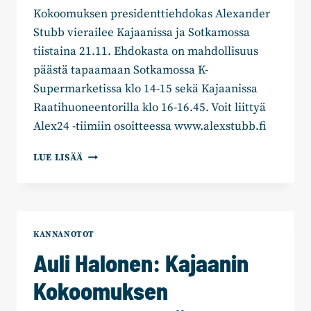
Kokoomuksen presidenttiehdokas Alexander
Stubb vierailee Kajaanissa ja Sotkamossa
tiistaina 21.11. Ehdokasta on mahdollisuus
päästä tapaamaan Sotkamossa K-
Supermarketissa klo 14-15 sekä Kajaanissa
Raatihuoneentorilla klo 16-16.45. Voit liittyä
Alex24 -tiimiin osoitteessa www.alexstubb.fi
ALEXANDER
LUE LISÄÄ
STUBB
VIERAILEE
KAJAANISSA
JA
SOTKAMOSSA
KANNANOTOT
Auli Halonen: Kajaanin
Kokoomuksen