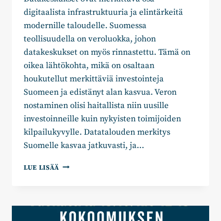
digitaalista infrastruktuuria ja elintärkeitä
modernille taloudelle. Suomessa
teollisuudella on veroluokka, johon
datakeskukset on myös rinnastettu. Tämä on
oikea lähtökohta, mikä on osaltaan
houkutellut merkittäviä investointeja
Suomeen ja edistänyt alan kasvua. Veron
nostaminen olisi haitallista niin uusille
investoinneille kuin nykyisten toimijoiden
kilpailukyvylle. Datatalouden merkitys
Suomelle kasvaa jatkuvasti, ja…
DATAKESKUSTEN
LUE LISÄÄ
SÄHKÖVERON
NOSTAMINEN
HEIKENTÄISI
SUOMEN
KILPAILUKYKYÄ