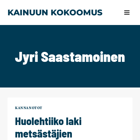
Siirry
KAINUUN KOKOOMUS
sisältöön
Jyri Saastamoinen
KANNANOTOT
Huolehtiiko laki
metsästäjien