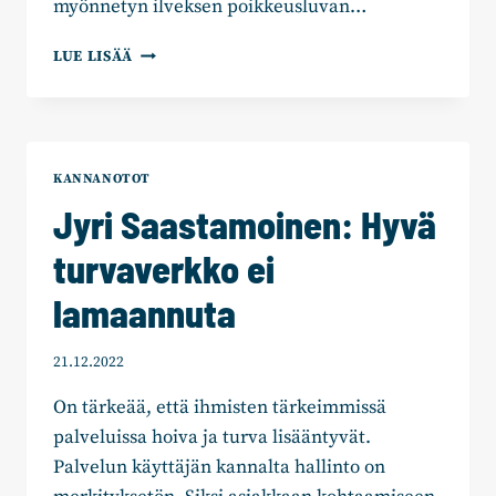
myönnetyn ilveksen poikkeusluvan…
HUOLEHTIIKO
LUE LISÄÄ
LAKI
METSÄSTÄJIEN
OIKEUKSISTA?
KANNANOTOT
Jyri Saastamoinen: Hyvä
turvaverkko ei
lamaannuta
21.12.2022
On tärkeää, että ihmisten tärkeimmissä
palveluissa hoiva ja turva lisääntyvät.
Palvelun käyttäjän kannalta hallinto on