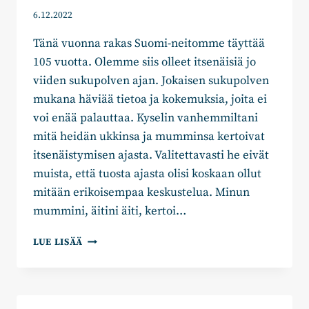
6.12.2022
Tänä vuonna rakas Suomi-neitomme täyttää
105 vuotta. Olemme siis olleet itsenäisiä jo
viiden sukupolven ajan. Jokaisen sukupolven
mukana häviää tietoa ja kokemuksia, joita ei
voi enää palauttaa. Kyselin vanhemmiltani
mitä heidän ukkinsa ja mumminsa kertoivat
itsenäistymisen ajasta. Valitettavasti he eivät
muista, että tuosta ajasta olisi koskaan ollut
mitään erikoisempaa keskustelua. Minun
mummini, äitini äiti, kertoi…
JYRI
LUE LISÄÄ
SAASTAMOINEN:
ITSENÄISENÄ
105
VUOTTA!