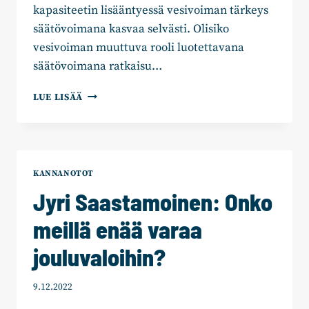
kapasiteetin lisääntyessä vesivoiman tärkeys
säätövoimana kasvaa selvästi. Olisiko
vesivoiman muuttuva rooli luotettavana
säätövoimana ratkaisu…
JYRI
LUE LISÄÄ
SAASTAMOINEN:
LUONNONLOHI
ON
PARAS
JOULUKALA
KANNANOTOT
Jyri Saastamoinen: Onko
meillä enää varaa
jouluvaloihin?
9.12.2022