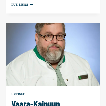
JYRI
LUE LISÄÄ
SAASTAMOINEN:
TYÖN
TEKIJÄLLE
KUULUU
PALKKA
UUTISET
Vaara-Kainuun