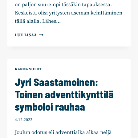
on paljon suurempi tässäkin tapauksessa.
Keskeistä olisi yritysten aseman kehittäminen
tällä alalla. Lähes…
JYRI
LUE LISÄÄ
SAASTAMOINEN:
TIETEEN
RAHOITUS
ON
TURVATTAVA
KANNANOTOT
Jyri Saastamoinen:
Toinen adventtikynttilä
symboloi rauhaa
4.12.2022
Joulun odotus eli adventtiaika alkaa neljä