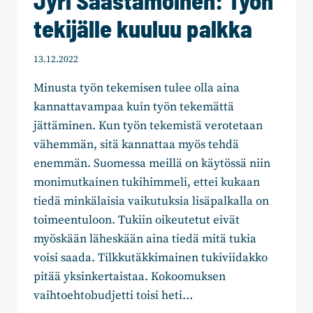
Jyri Saastamoinen: Työn
tekijälle kuuluu palkka
13.12.2022
Minusta työn tekemisen tulee olla aina
kannattavampaa kuin työn tekemättä
jättäminen. Kun työn tekemistä verotetaan
vähemmän, sitä kannattaa myös tehdä
enemmän. Suomessa meillä on käytössä niin
monimutkainen tukihimmeli, ettei kukaan
tiedä minkälaisia vaikutuksia lisäpalkalla on
toimeentuloon. Tukiin oikeutetut eivät
myöskään läheskään aina tiedä mitä tukia
voisi saada. Tilkkutäkkimainen tukiviidakko
pitää yksinkertaistaa. Kokoomuksen
vaihtoehtobudjetti toisi heti…