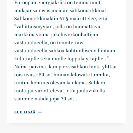
Euroopan energiakriisi on temmannut
mukaansa myös meidän sähkömarkkinat.
Sähkömarkkinalain 67 § määrittelee, että
”vähittäismyyjän, jolla on huomattava
markkinavoima jakeluverkonhaltijan
vastuualueella, on toimitettava
vastuualueella sähköä kohtuulliseen hintaan
kuluttajille sekä muille loppukäyttäjille…”.
Näinä päivinä, kun pörssisähkön hinta ylittää
toistuvasti 50 snt hinnan kilowattitunnilta,
tuntuu kohtuus olevan kaukana. Sähkön
tuottajat varoittelevat, että jouluviikolla
saamme nähdä jopa 70 snt…
JYRI
LUE LISÄÄ
SAASTAMOINEN:
ONKO
MEILLÄ