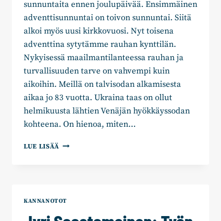
sunnuntaita ennen joulupäivää. Ensimmäinen
adventtisunnuntai on toivon sunnuntai. Siitä
alkoi myös uusi kirkkovuosi. Nyt toisena
adventtina sytytämme rauhan kynttilän.
Nykyisessä maailmantilanteessa rauhan ja
turvallisuuden tarve on vahvempi kuin
aikoihin. Meillä on talvisodan alkamisesta
aikaa jo 83 vuotta. Ukraina taas on ollut
helmikuusta lähtien Venäjän hyökkäyssodan
kohteena. On hienoa, miten…
JYRI
LUE LISÄÄ
SAASTAMOINEN:
TOINEN
ADVENTTIKYNTTILÄ
SYMBOLOI
RAUHAA
KANNANOTOT