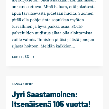
merkityksetön. Siksi asiakkaan kohtaamiseen
on panostettava. Minä haluan, että jokaisesta
apua tarvitsevasta pidetään huolta. Suomen
pitää olla pohjoisinta sopukkaa myöten
turvallinen ja hyvä paikka asua. SOTE-
palveluiden uudistus alkaa olla aloittamista
vaille valmis. Ihmisten pitäisi päästä jonojen
sijasta hoitoon. Meidän kaikkien…
JYRI
LUE LISÄÄ
SAASTAMOINEN:
HYVÄ
TURVAVERKKO
EI
LAMAANNUTA
KANNANOTOT
Jyri Saastamoinen:
Itsenäisenä 105 vuotta!