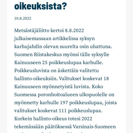
oikeuksista?
10.8.2022
Metsästäjäliitto kertoi 8.8.2022
julkaisemassaan artikkelissa syksyn
karhujahdin olevan suurelta osin uhattuna.
Suomen Riistakeskus myönsi tälle syksylle
Kainuuseen 25 poikkeuslupaa karhulle.
Poikkeusluvista on äskettäin valitettu
hallinto-oikeuksiin. Valitukset koskevat 18
Kainuuseen myönnetyistä luvista. Koko
Suomessa poronhoitoalueen ulkopuolelle on
myönnetty karhulle 197 poikkeuslupaa, joista
valitukset koskevat 111 poikkeuslupaa.
Korkein hallinto-oikeus totesi 2022
tekemässään päätöksessä Varsinais-Suomeen