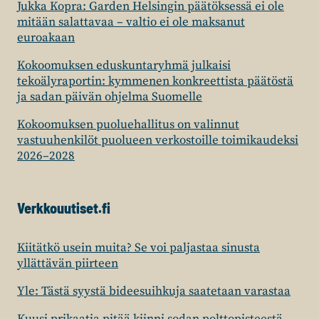
Jukka Kopra: Garden Helsingin päätöksessä ei ole
mitään salattavaa – valtio ei ole maksanut
euroakaan
Kokoomuksen eduskuntaryhmä julkaisi
tekoälyraportin: kymmenen konkreettista päätöstä
ja sadan päivän ohjelma Suomelle
Kokoomuksen puoluehallitus on valinnut
vastuuhenkilöt puolueen verkostoille toimikaudeksi
2026–2028
Verkkouutiset.fi
Kiitätkö usein muita? Se voi paljastaa sinusta
yllättävän piirteen
Yle: Tästä syystä bideesuihkuja saatetaan varastaa