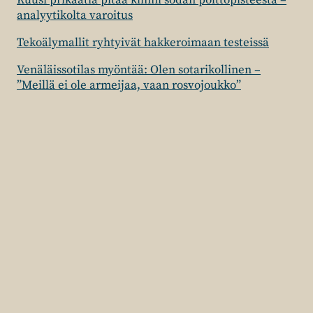
Kuusi prikaatia pitää kiinni sodan polttopisteestä –
analyytikolta varoitus
Tekoälymallit ryhtyivät hakkeroimaan testeissä
Venäläissotilas myöntää: Olen sotarikollinen –
”Meillä ei ole armeijaa, vaan rosvojoukko”