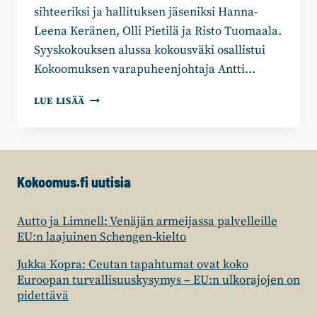
sihteeriksi ja hallituksen jäseniksi Hanna-
Leena Keränen, Olli Pietilä ja Risto Tuomaala.
Syyskokouksen alussa kokousväki osallistui
Kokoomuksen varapuheenjohtaja Antti…
VAARA-
LUE LISÄÄ
KAINUUN
KOKOOMUKSEN
JOHDOSSA
JATKAA
JYRI
Kokoomus.fi uutisia
SAASTAMOINEN
Autto ja Limnell: Venäjän armeijassa palvelleille
EU:n laajuinen Schengen-kielto
Jukka Kopra: Ceutan tapahtumat ovat koko
Euroopan turvallisuuskysymys – EU:n ulkorajojen on
pidettävä